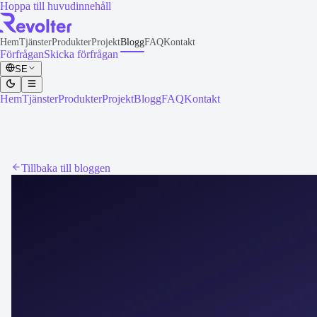
Hoppa till huvudinnehåll
Hem
Tjänster
Produkter
Projekt
Blogg
FAQ
Kontakt
Förfrågan
Skicka förfrågan
SE
Hem
Tjänster
Produkter
Projekt
Blogg
FAQ
Kontakt
Tillbaka till bloggen