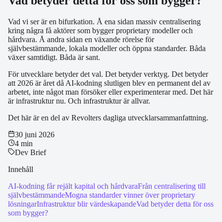
Vad betyder detta för oss som bygger?
Vad vi ser är en bifurkation. Å ena sidan massiv centralisering
kring några få aktörer som bygger proprietary modeller och
hårdvara. Å andra sidan en växande rörelse för
självbestämmande, lokala modeller och öppna standarder. Båda
växer samtidigt. Båda är sant.
För utvecklare betyder det val. Det betyder verktyg. Det betyder
att 2026 är året då AI-kodning slutligen blev en permanent del av
arbetet, inte något man försöker eller experimenterar med. Det här
är infrastruktur nu. Och infrastruktur är allvar.
Det här är en del av Revolters dagliga utvecklarsammanfattning.
30 juni 2026
4 min
Dev Brief
Innehåll
AI-kodning får rejält kapital och hårdvara
Från centralisering till
självbestämmande
Mogna standarder vinner över proprietary
lösningar
Infrastruktur blir värdeskapande
Vad betyder detta för oss
som bygger?