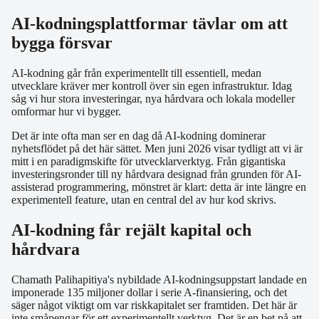
AI-kodningsplattformar tävlar om att
bygga försvar
AI-kodning går från experimentellt till essentiell, medan
utvecklare kräver mer kontroll över sin egen infrastruktur. Idag
såg vi hur stora investeringar, nya hårdvara och lokala modeller
omformar hur vi bygger.
Det är inte ofta man ser en dag då AI-kodning dominerar
nyhetsflödet på det här sättet. Men juni 2026 visar tydligt att vi är
mitt i en paradigmskifte för utvecklarverktyg. Från gigantiska
investeringsronder till ny hårdvara designad från grunden för AI-
assisterad programmering, mönstret är klart: detta är inte längre en
experimentell feature, utan en central del av hur kod skrivs.
AI-kodning får rejält kapital och
hårdvara
Chamath Palihapitiya's nybildade AI-kodningsuppstart landade en
imponerade 135 miljoner dollar i serie A-finansiering, och det
säger något viktigt om var riskkapitalet ser framtiden. Det här är
inte småpengar för ett experimentellt verktyg. Det är en bet på att