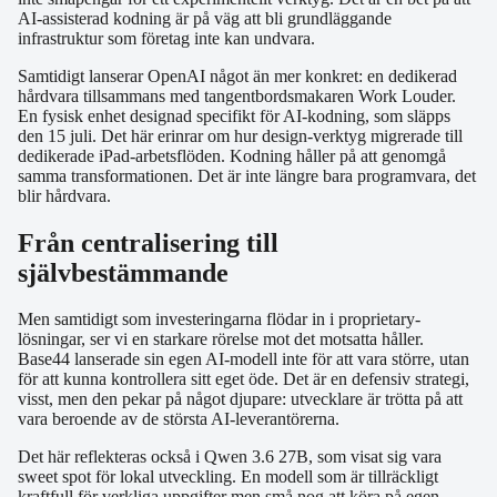
AI-assisterad kodning är på väg att bli grundläggande
infrastruktur som företag inte kan undvara.
Samtidigt lanserar OpenAI något än mer konkret: en dedikerad
hårdvara tillsammans med tangentbordsmakaren Work Louder.
En fysisk enhet designad specifikt för AI-kodning, som släpps
den 15 juli. Det här erinrar om hur design-verktyg migrerade till
dedikerade iPad-arbetsflöden. Kodning håller på att genomgå
samma transformationen. Det är inte längre bara programvara, det
blir hårdvara.
Från centralisering till
självbestämmande
Men samtidigt som investeringarna flödar in i proprietary-
lösningar, ser vi en starkare rörelse mot det motsatta håller.
Base44 lanserade sin egen AI-modell inte för att vara större, utan
för att kunna kontrollera sitt eget öde. Det är en defensiv strategi,
visst, men den pekar på något djupare: utvecklare är trötta på att
vara beroende av de största AI-leverantörerna.
Det här reflekteras också i Qwen 3.6 27B, som visat sig vara
sweet spot för lokal utveckling. En modell som är tillräckligt
kraftfull för verkliga uppgifter men små nog att köra på egen