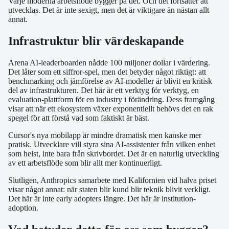
Varje moderna arbetsflöde bygger på det. Och det fortsätter att
utvecklas. Det är inte sexigt, men det är viktigare än nästan allt
annat.
Infrastruktur blir värdeskapande
Arena AI-leaderboarden nådde 100 miljoner dollar i värdering.
Det låter som ett siffror-spel, men det betyder något riktigt: att
benchmarking och jämförelse av AI-modeller är blivit en kritisk
del av infrastrukturen. Det här är ett verktyg för verktyg, en
evaluation-plattform för en industry i förändring. Dess framgång
visar att när ett ekosystem växer exponentiellt behövs det en rak
spegel för att förstå vad som faktiskt är bäst.
Cursor's nya mobilapp är mindre dramatisk men kanske mer
pratisk. Utvecklare vill styra sina AI-assistenter från vilken enhet
som helst, inte bara från skrivbordet. Det är en naturlig utveckling
av ett arbetsflöde som blir allt mer kontinuerligt.
Slutligen, Anthropics samarbete med Kalifornien vid halva priset
visar något annat: när staten blir kund blir teknik blivit verkligt.
Det här är inte early adopters längre. Det här är institution-
adoption.