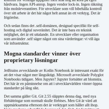
hårdvara. Ingen API-anrop. Ingen vendor lock-in. Ingen räkning
från molnleverantörer. För utvecklare som vill bibehålla kontroll
över sitt arbete är det här något helt annat än ett verktyg. Det är
frigörelse.
Och sedan finns det .self-domänen, designad specifikt för self-
hosting och digital suveränitet. Det är inte bara en teknisk
möjlighet, det är ett uttalande. En utvecklare eller organisation
som använder .self säger något om sina värderingar: vi vill äga
vår infrastruktur.
Mogna standarder vinner över
proprietary lösningar
JetBrains avvecklande av Kotlin Notebook är intressant exakt för
att det visar något mer långsiktigt. Microsoft avvecklade Polyglot
Notebooks tidigare. Men Jupyter? Jupyter fortsätter att blomstra.
Det här är en påminnelse om att i utvecklarvärlden vinner öppna
standarder på lång sikt.
Det samma gäller Git. Git 2.55 släpptes denna dag, med nya
förbättringar som normalt skulle förbises. Men Git är värd att
uppmärksamma eftersom det är verktyget som håller allt ihop.