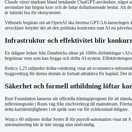
Claude växer markant bland betalande ChatGPT-användare, något som 
användare har högsta krav och de fattar dollarbaserade beslut. Att d
är faktiskt bra för ekosystemet.
Vithusets begäran om att OpenAI ska bromsa GPT-5.6-lanseringen är k
utvecklare betyder det att den politiska kontexten runt AI nu påverk
Infrastruktur och effektivitet blir konkur
En tidigare ledare från Databricks siktar på 1000x-förbättringar i A
begränsar vem som kan bygga och drifta AI-system. Effektivitetsgenom
Redo:s 1,25 miljarder dollar-värdering visar att ecommerce-infrastru
byggverktyg för denna domän är fortsatt attraktiva för kapital. Det 
Säkerhet och formell utbildning löftar k
Rust Foundation lanserar sitt officiella träningsprogram för att minsk
inflexionspunkt i Rusts väg från nischverktyg till mainstream. Företa
detta karriärmöjligheter i ett språk som var för svårkostnad tidigare.
Warp:s 60 miljoner dollar Series B för payroll-automation visar att A
automatisering här är inte snygg utan nödvändig.