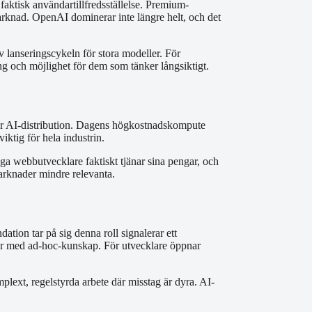
ktisk användartillfredsställelse. Premium-
marknad. OpenAI dominerar inte längre helt, och det
 lanseringscykeln för stora modeller. För
ng och möjlighet för dem som tänker långsiktigt.
 för AI-distribution. Dagens högkostnadskompute
ktig för hela industrin.
ga webbutvecklare faktiskt tjänar sina pengar, och
marknader mindre relevanta.
ation tar på sig denna roll signalerar ett
ulter med ad-hoc-kunskap. För utvecklare öppnar
plext, regelstyrda arbete där misstag är dyra. AI-