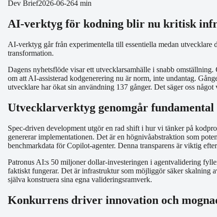
Dev Brief
2026-06-26
4 min
AI-verktyg för kodning blir nu kritisk inf
AI-verktyg går från experimentella till essentiella medan utvecklare 
transformation.
Dagens nyhetsflöde visar ett utvecklarsamhälle i snabb omställning. O
om att AI-assisterad kodgenerering nu är norm, inte undantag. Gången 
utvecklare har ökat sin användning 137 gånger. Det säger oss något vik
Utvecklarverktyg genomgår fundamental 
Spec-driven development utgör en rad shift i hur vi tänker på kodproc
genererar implementationen. Det är en högnivåabstraktion som potenti
benchmarkdata för Copilot-agenter. Denna transparens är viktig efters
Patronus AI:s 50 miljoner dollar-investeringen i agentvalidering fyll
faktiskt fungerar. Det är infrastruktur som möjliggör säker skalning a
själva konstruera sina egna valideringsramverk.
Konkurrens driver innovation och mogna