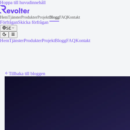
Hoppa till huvudinnehåll
Hem
Tjänster
Produkter
Projekt
Blogg
FAQ
Kontakt
Förfrågan
Skicka förfrågan
SE
Hem
Tjänster
Produkter
Projekt
Blogg
FAQ
Kontakt
Tillbaka till bloggen