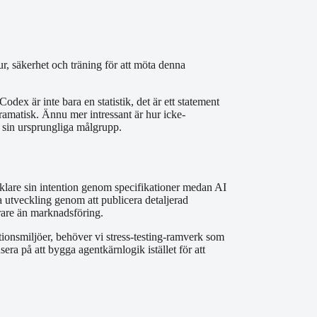
ur, säkerhet och träning för att möta denna
ex är inte bara en statistik, det är ett statement
ramatisk. Ännu mer intressant är hur icke-
m sin ursprungliga målgrupp.
ecklare sin intention genom specifikationer medan AI
a utveckling genom att publicera detaljerad
arare än marknadsföring.
tionsmiljöer, behöver vi stress-testing-ramverk som
era på att bygga agentkärnlogik istället för att