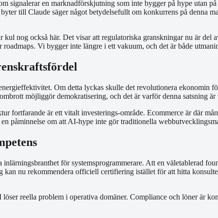
signalerar en marknadförskjutning som inte bygger på hype utan på fa
e byter till Claude säger något betydelsefullt om konkurrens på denna 
ul nog också här. Det visar att regulatoriska granskningar nu är del av
ar roadmaps. Vi bygger inte längre i ett vakuum, och det är både utmani
renskraftsfördel
I-energieffektivitet. Om detta lyckas skulle det revolutionera ekonomin
brott möjliggör demokratisering, och det är varför denna satsning är vi
ktur fortfarande är ett vitalt investerings-område. Ecommerce är där mån
är en påminnelse om att AI-hype inte gör traditionella webbutvecklings
ompetens
a inlärningsbranthet för systemsprogrammerare. Att en väletablerad found
g kan nu rekommendera officiell certifiering istället för att hitta kons
I löser reella problem i operativa domäner. Compliance och löner är kom