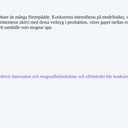
bbare än många förutspådde. Konkurrens intensifieras på modellsidan, vil
imenterar aktivt med dessa verktyg i produktion, växer gapet mellan er o
 är ett samhälle som mognar upp.
driver innovation och mognad
Infrastruktur och effektivitet blir konkur