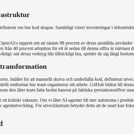
rastruktur
definierar om hur kod skapas. Samtidigt växer investeringar i infrastrukt
penAI:s rapport om att nästan 98 procent av deras anställda använder Cod
från 40 procent adoption för ett år sedan till denna siffra är närmast d
tigt: när dessa verktyg blir tillräckligt bra, sprider de sig långt borto
transformation
ess. Istället för att manuellt skriva och underhålla kod, definierar utv
ellt omformar hur team organiserar sitt arbete. GitHub bidrar till denn
om den låter team fatta beslut baserat på faktiska prestationssiffror sn
er ett kritiskt vakuum. Om vi låter AI-agenter bli mer autonoma i produk
v agentutveckling. För utvecklarteam betyder detta att de snart kan fokus
d