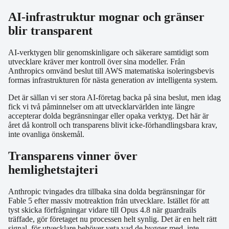
AI-infrastruktur mognar och gränser
blir transparent
AI-verktygen blir genomskinligare och säkerare samtidigt som
utvecklare kräver mer kontroll över sina modeller. Från
Anthropics omvänd beslut till AWS matematiska isoleringsbevis
formas infrastrukturen för nästa generation av intelligenta system.
Det är sällan vi ser stora AI-företag backa på sina beslut, men idag
fick vi två påminnelser om att utvecklarvärlden inte längre
accepterar dolda begränsningar eller opaka verktyg. Det här är
året då kontroll och transparens blivit icke-förhandlingsbara krav,
inte ovanliga önskemål.
Transparens vinner över
hemlighetstajteri
Anthropic tvingades dra tillbaka sina dolda begränsningar för
Fable 5 efter massiv motreaktion från utvecklare. Istället för att
tyst skicka förfrågningar vidare till Opus 4.8 när guardrails
träffade, gör företaget nu processen helt synlig. Det är en helt rätt
signal, för utvecklare behöver veta vad de bygger med, inte