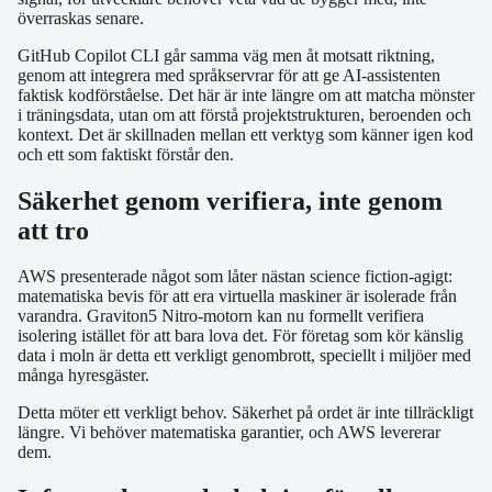
överraskas senare.
GitHub Copilot CLI går samma väg men åt motsatt riktning,
genom att integrera med språkservrar för att ge AI-assistenten
faktisk kodförståelse. Det här är inte längre om att matcha mönster
i träningsdata, utan om att förstå projektstrukturen, beroenden och
kontext. Det är skillnaden mellan ett verktyg som känner igen kod
och ett som faktiskt förstår den.
Säkerhet genom verifiera, inte genom
att tro
AWS presenterade något som låter nästan science fiction-agigt:
matematiska bevis för att era virtuella maskiner är isolerade från
varandra. Graviton5 Nitro-motorn kan nu formellt verifiera
isolering istället för att bara lova det. För företag som kör känslig
data i moln är detta ett verkligt genombrott, speciellt i miljöer med
många hyresgäster.
Detta möter ett verkligt behov. Säkerhet på ordet är inte tillräckligt
längre. Vi behöver matematiska garantier, och AWS levererar
dem.