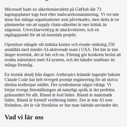
Microsoft hade en säkerhetsincident på GitHub där 73
lagringsplatser togs bort efter malwarekontaminering. Vi vet inte
ännu hur många organisationer som påverkades, men detta är en
påminnelse om att supply chain-säkerhet är mer kritisk än
någonsin. Utvecklarverktyg är attackvektorer, och en
utgångspunkt för att nå tusentals projekt.
Opendoor stängde sitt indiska kontor och ersatte omkring 250
anställda med mindre AI-aktiverade team i USA. Det här är inte
längre teoretisk, det är här och nu. Företag gör konkreta beslut att
ersätta människor med AI-system, och det händer snabbare än
många förutsåg.
En ironisk detalj från dagen: Anthropics ledande ingenjör bakom
Claude Code har helt övergett prompt engineering för att skriva
direkta kodloopar istället. Det symboliserar något viktigt. Vi
börjar överge föreställningen att naturligt språk är det perfekta
gränssnittet för allt. Ibland är kod bättre. Ibland är matematik
bättre. Ibland är formell verifiering bättre. Det är inte AI som
förändras, det är vår förståelse av hur man faktiskt använder det.
Vad vi lär oss