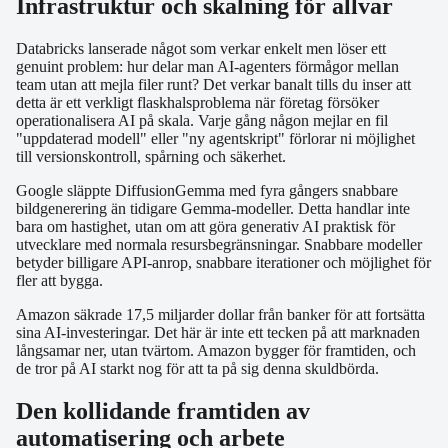
Infrastruktur och skalning för allvar
Databricks lanserade något som verkar enkelt men löser ett
genuint problem: hur delar man AI-agenters förmågor mellan
team utan att mejla filer runt? Det verkar banalt tills du inser att
detta är ett verkligt flaskhalsproblema när företag försöker
operationalisera AI på skala. Varje gång någon mejlar en fil
"uppdaterad modell" eller "ny agentskript" förlorar ni möjlighet
till versionskontroll, spårning och säkerhet.
Google släppte DiffusionGemma med fyra gångers snabbare
bildgenerering än tidigare Gemma-modeller. Detta handlar inte
bara om hastighet, utan om att göra generativ AI praktisk för
utvecklare med normala resursbegränsningar. Snabbare modeller
betyder billigare API-anrop, snabbare iterationer och möjlighet för
fler att bygga.
Amazon säkrade 17,5 miljarder dollar från banker för att fortsätta
sina AI-investeringar. Det här är inte ett tecken på att marknaden
långsamar ner, utan tvärtom. Amazon bygger för framtiden, och
de tror på AI starkt nog för att ta på sig denna skuldbörda.
Den kollidande framtiden av
automatisering och arbete