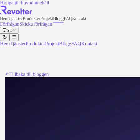
Hoppa till huvudinnehåll
Hem
Tjänster
Produkter
Projekt
Blogg
FAQ
Kontakt
Förfrågan
Skicka förfrågan
SE
Hem
Tjänster
Produkter
Projekt
Blogg
FAQ
Kontakt
Tillbaka till bloggen