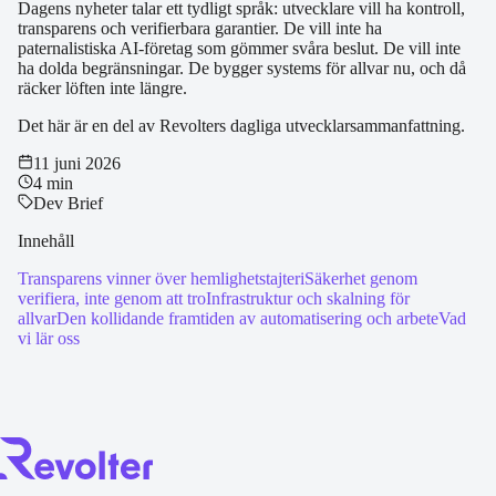
Dagens nyheter talar ett tydligt språk: utvecklare vill ha kontroll,
transparens och verifierbara garantier. De vill inte ha
paternalistiska AI-företag som gömmer svåra beslut. De vill inte
ha dolda begränsningar. De bygger systems för allvar nu, och då
räcker löften inte längre.
Det här är en del av Revolters dagliga utvecklarsammanfattning.
11 juni 2026
4 min
Dev Brief
Innehåll
Transparens vinner över hemlighetstajteri
Säkerhet genom
verifiera, inte genom att tro
Infrastruktur och skalning för
allvar
Den kollidande framtiden av automatisering och arbete
Vad
vi lär oss