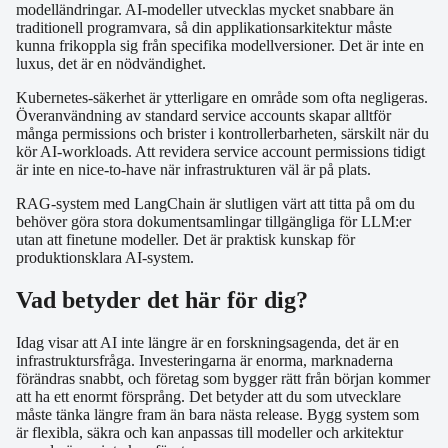
modelländringar. AI-modeller utvecklas mycket snabbare än
traditionell programvara, så din applikationsarkitektur måste
kunna frikoppla sig från specifika modellversioner. Det är inte en
luxus, det är en nödvändighet.
Kubernetes-säkerhet är ytterligare en område som ofta negligeras.
Överanvändning av standard service accounts skapar alltför
många permissions och brister i kontrollerbarheten, särskilt när du
kör AI-workloads. Att revidera service account permissions tidigt
är inte en nice-to-have när infrastrukturen väl är på plats.
RAG-system med LangChain är slutligen värt att titta på om du
behöver göra stora dokumentsamlingar tillgängliga för LLM:er
utan att finetune modeller. Det är praktisk kunskap för
produktionsklara AI-system.
Vad betyder det här för dig?
Idag visar att AI inte längre är en forskningsagenda, det är en
infrastruktursfråga. Investeringarna är enorma, marknaderna
förändras snabbt, och företag som bygger rätt från början kommer
att ha ett enormt försprång. Det betyder att du som utvecklare
måste tänka längre fram än bara nästa release. Bygg system som
är flexibla, säkra och kan anpassas till modeller och arkitektur