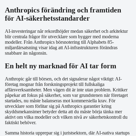
Anthropics förändring och framtiden
för AI-säkerhetsstandarder
AI-investeringar når rekordhöjder medan säkerhet och arkitektur
blir centrala frågor för utvecklare som bygger med moderna
modeller. Från Anthropics börsnotering till Alphabets 85-
miljardärsatsning visar idag att AI-infrastrukturen förändras
snabbare än någonsin.
En helt ny marknad för AI tar form
Anthropic går till börsen, och det signalerar något viktigt: AI-
företag mognar från forskningsprojekt till fullskaliga
affärsverksamheter. Men vägen dit är inte utan problem. Kritiker
påpekar att fokus på säkerhet, som var grundstenen när företaget
startades, nu måste balanseras mot kommersiella krav. För
utvecklare som förlitar sig på Anthropics garantier kring
skyddsmekansimer betyder detta att du måste börja tänka mer
aktivt om vilka modeller och vilken nivå av säkerhetskontroll du
faktiskt behöver.
Samma historia upprepar sig i juristsektorn, där AI-nativa startups