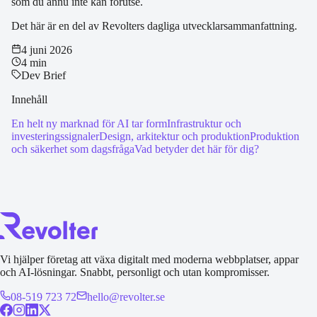
som du ännu inte kan förutse.
Det här är en del av Revolters dagliga utvecklarsammanfattning.
4 juni 2026
4 min
Dev Brief
Innehåll
En helt ny marknad för AI tar form
Infrastruktur och
investeringssignaler
Design, arkitektur och produktion
Produktion
och säkerhet som dagsfråga
Vad betyder det här för dig?
Vi hjälper företag att växa digitalt med moderna webbplatser, appar
och AI-lösningar. Snabbt, personligt och utan kompromisser.
08-519 723 72
hello@revolter.se