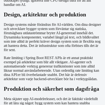
budskapet tydligt: ignorera inte CPU-design bara för att allt
handlar om AI.
Design, arkitektur och produktion
Design systems måste förändras för AI-världen. Om dina designer
och utvecklare bygger system som förväntar sig statiska,
förutsägbara utdataströmmar bryter AI-genererad innehål det.
Dynamiska komponenter, variabel längd på text, och bildkvalitet
som inte alltid är perfekt kräver design system som är flexibla nog
att hantera detta. Det är infrastruktur som ofta förbises tills det är
för sent.
Rate limiting i Spring Boot REST APIs är ett annat praktiskt
exempel på arkitektur som blir allt viktigare. AI-agenter och
automatiserade verktyg genererar trafikmönster som inte alltid
liknar normal användarbeteende. Utan ordentlig rate limiting kan
dina API:er bli överbelastade snabbt. Det här är defensiv
arkitektur som varje backend-utvecklare bör ha i verktygslådan.
Produktion och säkerhet som dagsfråga
Meta skjuter upp AI-modelreleaser, och det är faktiskt värdefullt
för att lära sig något: bygg system som kan hantera snabba