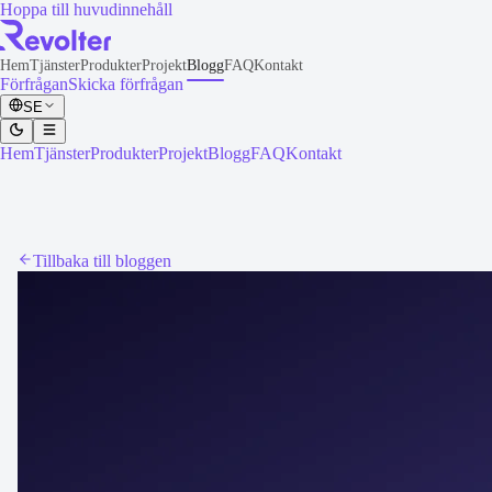
Hoppa till huvudinnehåll
Hem
Tjänster
Produkter
Projekt
Blogg
FAQ
Kontakt
Förfrågan
Skicka förfrågan
SE
Hem
Tjänster
Produkter
Projekt
Blogg
FAQ
Kontakt
Tillbaka till bloggen