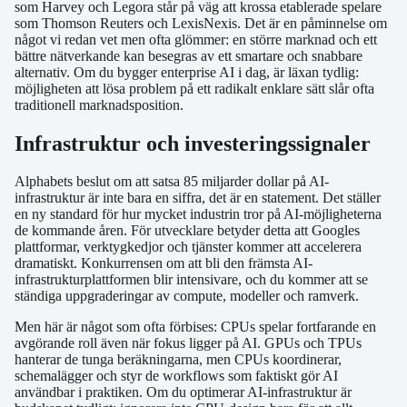
som Harvey och Legora står på väg att krossa etablerade spelare
som Thomson Reuters och LexisNexis. Det är en påminnelse om
något vi redan vet men ofta glömmer: en större marknad och ett
bättre nätverkande kan besegras av ett smartare och snabbare
alternativ. Om du bygger enterprise AI i dag, är läxan tydlig:
möjligheten att lösa problem på ett radikalt enklare sätt slår ofta
traditionell marknadsposition.
Infrastruktur och investeringssignaler
Alphabets beslut om att satsa 85 miljarder dollar på AI-
infrastruktur är inte bara en siffra, det är en statement. Det ställer
en ny standard för hur mycket industrin tror på AI-möjligheterna
de kommande åren. För utvecklare betyder detta att Googles
plattformar, verktygkedjor och tjänster kommer att accelerera
dramatiskt. Konkurrensen om att bli den främsta AI-
infrastrukturplattformen blir intensivare, och du kommer att se
ständiga uppgraderingar av compute, modeller och ramverk.
Men här är något som ofta förbises: CPUs spelar fortfarande en
avgörande roll även när fokus ligger på AI. GPUs och TPUs
hanterar de tunga beräkningarna, men CPUs koordinerar,
schemalägger och styr de workflows som faktiskt gör AI
användbar i praktiken. Om du optimerar AI-infrastruktur är