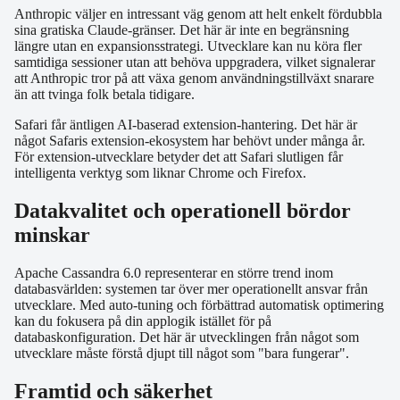
Anthropic väljer en intressant väg genom att helt enkelt fördubbla
sina gratiska Claude-gränser. Det här är inte en begränsning
längre utan en expansionsstrategi. Utvecklare kan nu köra fler
samtidiga sessioner utan att behöva uppgradera, vilket signalerar
att Anthropic tror på att växa genom användningstillväxt snarare
än att tvinga folk betala tidigare.
Safari får äntligen AI-baserad extension-hantering. Det här är
något Safaris extension-ekosystem har behövt under många år.
För extension-utvecklare betyder det att Safari slutligen får
intelligenta verktyg som liknar Chrome och Firefox.
Datakvalitet och operationell bördor
minskar
Apache Cassandra 6.0 representerar en större trend inom
databasvärlden: systemen tar över mer operationellt ansvar från
utvecklare. Med auto-tuning och förbättrad automatisk optimering
kan du fokusera på din applogik istället för på
databaskonfiguration. Det här är utvecklingen från något som
utvecklare måste förstå djupt till något som "bara fungerar".
Framtid och säkerhet