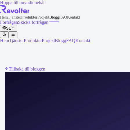
Hoppa till huvudinnehåll
Hem
Tjänster
Produkter
Projekt
Blogg
FAQ
Kontakt
Förfrågan
Skicka förfrågan
SE
Hem
Tjänster
Produkter
Projekt
Blogg
FAQ
Kontakt
Tillbaka till bloggen