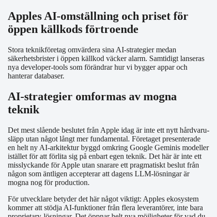
Apples AI-omställning och priset för
öppen källkods förtroende
Stora teknikföretag omvärdera sina AI-strategier medan
säkerhetsbrister i öppen källkod väcker alarm. Samtidigt lanseras
nya developer-tools som förändrar hur vi bygger appar och
hanterar databaser.
AI-strategier omformas av mogna
teknik
Det mest slående beslutet från Apple idag är inte ett nytt hårdvaru-
släpp utan något långt mer fundamental. Företaget presenterade
en helt ny AI-arkitektur byggd omkring Google Geminis modeller
istället för att förlita sig på enbart egen teknik. Det här är inte ett
misslyckande för Apple utan snarare ett pragmatiskt beslut från
någon som äntligen accepterar att dagens LLM-lösningar är
mogna nog för production.
För utvecklare betyder det här något viktigt: Apples ekosystem
kommer att stödja AI-funktioner från flera leverantörer, inte bara
proprietary-lösningar. Det öppnar helt nya möjligheter för vad du