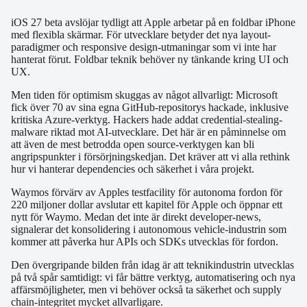
iOS 27 beta avslöjar tydligt att Apple arbetar på en foldbar iPhone
med flexibla skärmar. För utvecklare betyder det nya layout-
paradigmer och responsive design-utmaningar som vi inte har
hanterat förut. Foldbar teknik behöver ny tänkande kring UI och
UX.
Men tiden för optimism skuggas av något allvarligt: Microsoft
fick över 70 av sina egna GitHub-repositorys hackade, inklusive
kritiska Azure-verktyg. Hackers hade addat credential-stealing-
malware riktad mot AI-utvecklare. Det här är en påminnelse om
att även de mest betrodda open source-verktygen kan bli
angripspunkter i försörjningskedjan. Det kräver att vi alla rethink
hur vi hanterar dependencies och säkerhet i våra projekt.
Waymos förvärv av Apples testfacility för autonoma fordon för
220 miljoner dollar avslutar ett kapitel för Apple och öppnar ett
nytt för Waymo. Medan det inte är direkt developer-news,
signalerar det konsolidering i autonomous vehicle-industrin som
kommer att påverka hur APIs och SDKs utvecklas för fordon.
Den övergripande bilden från idag är att teknikindustrin utvecklas
på två spår samtidigt: vi får bättre verktyg, automatisering och nya
affärsmöjligheter, men vi behöver också ta säkerhet och supply
chain-integritet mycket allvarligare.