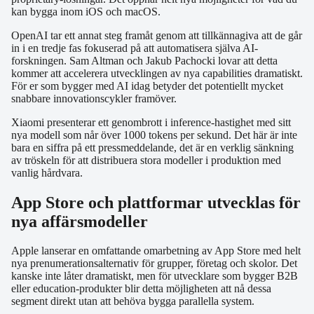
kan bygga inom iOS och macOS.
OpenAI tar ett annat steg framåt genom att tillkännagiva att de går
in i en tredje fas fokuserad på att automatisera själva AI-
forskningen. Sam Altman och Jakub Pachocki lovar att detta
kommer att accelerera utvecklingen av nya capabilities dramatiskt.
För er som bygger med AI idag betyder det potentiellt mycket
snabbare innovationscykler framöver.
Xiaomi presenterar ett genombrott i inference-hastighet med sitt
nya modell som når över 1000 tokens per sekund. Det här är inte
bara en siffra på ett pressmeddelande, det är en verklig sänkning
av tröskeln för att distribuera stora modeller i produktion med
vanlig hårdvara.
App Store och plattformar utvecklas för
nya affärsmodeller
Apple lanserar en omfattande omarbetning av App Store med helt
nya prenumerationsalternativ för grupper, företag och skolor. Det
kanske inte låter dramatiskt, men för utvecklare som bygger B2B
eller education-produkter blir detta möjligheten att nå dessa
segment direkt utan att behöva bygga parallella system.