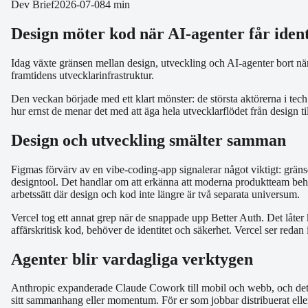
Dev Brief
2026-07-08
4 min
Design möter kod när AI-agenter får identi
Idag växte gränsen mellan design, utveckling och AI-agenter bort nä
framtidens utvecklarinfrastruktur.
Den veckan började med ett klart mönster: de största aktörerna i tech
hur ernst de menar det med att äga hela utvecklarflödet från design t
Design och utveckling smälter samman
Figmas förvärv av en vibe-coding-app signalerar något viktigt: gränse
designtool. Det handlar om att erkänna att moderna produktteam behö
arbetssätt där design och kod inte längre är två separata universum.
Vercel tog ett annat grep när de snappade upp Better Auth. Det låter ka
affärskritisk kod, behöver de identitet och säkerhet. Vercel ser redan
Agenter blir vardagliga verktygen
Anthropic expanderade Claude Cowork till mobil och webb, och det är 
sitt sammanhang eller momentum. För er som jobbar distribuerat eller 