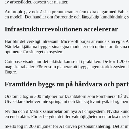
av arbetsflödet, oavsett var ni sitter.
Anthropic gav också sina prenumeranter fem extra dagar med Fable 5. D
en modell. Det handlar om förtroende och långsiktig kundbindning sn
Infrastrukturrevolutionen accelererar
Här blir det verkligt intressant. Microsoft börjar använda sina egna AI
När teknikjättarna bygger sina egna modeller och optimerar för sina
optimerar för sitt eget ekosystem.
Coinbase visade hur det faktiskt kan se ut i praktiken. De kör 1,200 A
magiska rabatter. För er som planerar att bygga agentstorlek-system 
längre.
Framtiden byggs nu på hårdvara och par
Oratomic tog in 300 miljoner för kvantdatorn som kombinerar hårdva
Utvecklare behöver inte springa ut och lära sig kvantfysik idag, men n
Nvidia och d-Matrix samarbetar om nya AI-chip­system. Nvidia kunde dom
en enda aktör. För er betyder det fler valmöjligheter men också mer kom
Skello tog in 200 miljoner för AI-driven personalhantering. Det är i