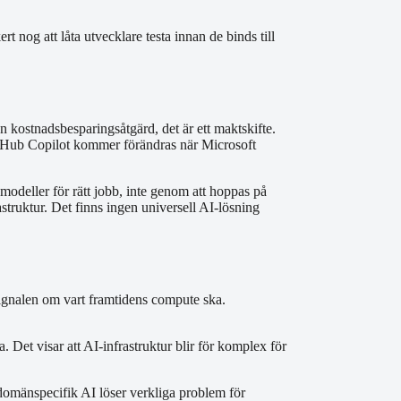
 nog att låta utvecklare testa innan de binds till
 en kostnadsbesparingsåtgärd, det är ett maktskifte.
GitHub Copilot kommer förändras när Microsoft
 modeller för rätt jobb, inte genom att hoppas på
struktur. Det finns ingen universell AI-lösning
ignalen om vart framtidens compute ska.
 Det visar att AI-infrastruktur blir för komplex för
 domänspecifik AI löser verkliga problem för