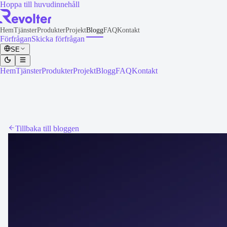
Hoppa till huvudinnehåll
Hem
Tjänster
Produkter
Projekt
Blogg
FAQ
Kontakt
Förfrågan
Skicka förfrågan
SE
Hem
Tjänster
Produkter
Projekt
Blogg
FAQ
Kontakt
Tillbaka till bloggen