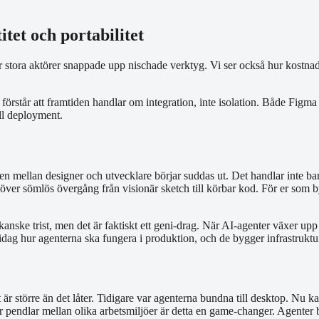
tet och portabilitet
r stora aktörer snappade upp nischade verktyg. Vi ser också hur kostna
 förstår att framtiden handlar om integration, inte isolation. Både Figma
ill deployment.
n mellan designer och utvecklare börjar suddas ut. Det handlar inte bar
ver sömlös övergång från visionär sketch till körbar kod. För er som 
nske trist, men det är faktiskt ett geni-drag. När AI-agenter växer upp f
 idag hur agenterna ska fungera i produktion, och de bygger infrastrukture
större än det låter. Tidigare var agenterna bundna till desktop. Nu kan
pendlar mellan olika arbetsmiljöer är detta en game-changer. Agenter bli