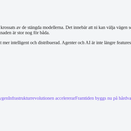
rossats av de stängda modellerna. Det innebär att ni kan välja vägen 
knaden är stor nog för båda.
alt mer intelligent och distribuerad. Agenter och AI är inte längre featu
tygen
Infrastrukturrevolutionen accelererar
Framtiden byggs nu på hårdva