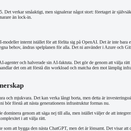
et verkar småaktigt, men signalerar något stort: företaget är självsäkert
arare än lock-in.
-modeller internt istället för att förlita sig på OpenAI. Det är inte bara
 egna behov, ändras spelplanen för alla. Det ni använder i Azure och 
I-agenter och halv­erade sin AI-faktuta. Det gör de genom att välja rätt
handlar det om att förstå din workload och matcha den mot lämplig infra
tnerskap
ra och mjukvara. Det kan verka långt borta, men detta är investeringss
i bör förstå att nästa generationens infrastruktur formas nu.
inera genom att säga nej till alla, men istället väljer de att integrera.
plexitet i att välja rätt.
nte som att bygga den nästa ChatGPT, men det är lönsamt. Det visar att