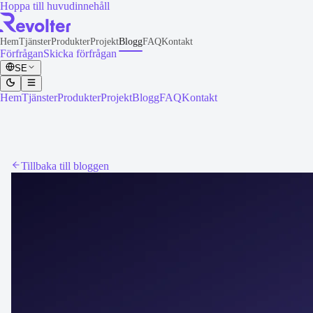
Hoppa till huvudinnehåll
Hem
Tjänster
Produkter
Projekt
Blogg
FAQ
Kontakt
Förfrågan
Skicka förfrågan
SE
Hem
Tjänster
Produkter
Projekt
Blogg
FAQ
Kontakt
Tillbaka till bloggen