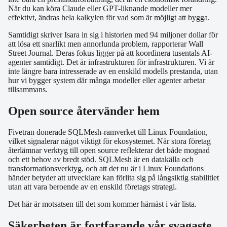
När du kan köra Claude eller GPT-liknande modeller mer
effektivt, ändras hela kalkylen för vad som är möjligt att bygga.
Samtidigt skriver Isara in sig i historien med 94 miljoner dollar för
att lösa ett snarlikt men annorlunda problem, rapporterar Wall
Street Journal. Deras fokus ligger på att koordinera tusentals AI-
agenter samtidigt. Det är infrastrukturen för infrastrukturen. Vi är
inte längre bara intresserade av en enskild modells prestanda, utan
hur vi bygger system där många modeller eller agenter arbetar
tillsammans.
Open source återvänder hem
Fivetran donerade SQLMesh-ramverket till Linux Foundation,
vilket signalerar något viktigt för ekosystemet. När stora företag
återlämnar verktyg till open source reflekterar det både mognad
och ett behov av bredt stöd. SQLMesh är en datakälla och
transformationsverktyg, och att det nu är i Linux Foundations
händer betyder att utvecklare kan förlita sig på långsiktig stabilitiet
utan att vara beroende av en enskild företags strategi.
Det här är motsatsen till det som kommer härnäst i vår lista.
Säkerheten är fortfarande vår svagaste