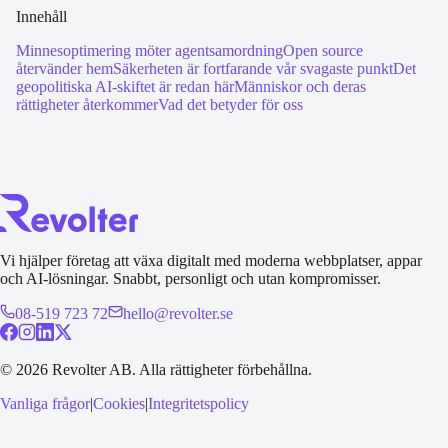
Innehåll
Minnesoptimering möter agentsamordning
Open source
återvänder hem
Säkerheten är fortfarande vår svagaste punkt
Det
geopolitiska AI-skiftet är redan här
Människor och deras
rättigheter återkommer
Vad det betyder för oss
Vi hjälper företag att växa digitalt med moderna webbplatser, appar
och AI-lösningar. Snabbt, personligt och utan kompromisser.
08-519 723 72
hello@revolter.se
©
2026
Revolter AB.
Alla rättigheter förbehållna.
Vanliga frågor
|
Cookies
|
Integritetspolicy