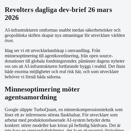
Revolters dagliga dev-brief 26 mars
2026
AI-infrastrukturen omformas snabbt medan säkerhetsrisker och
geopolitiska skiften skapar nya utmaningar för utvecklare världen
över.
Idag ser vi ett utvecklarlandskap i omvandling. Från
minnesoptimering till agentkoordinering, från open source-
donationer till globala fondningsronder, påminner dagens nyheter
oss om att AI-infrastrukturen fortfarande byggs i realtid. Det finns
både enorma möjligheter och real risk här, och som utvecklare
behöver vi förstå båda sidorna.
Minnesoptimering möter
agentsamordning
Google släppte TurboQuant, en minneskompressionsteknik som
löser ett av inferensens största flaskhalsar. För utvecklare som
arbetar med produktionsbaserade AI-system betyder detta
konkret: större modeller kan köras på befintlig hårdvara. Det är
inte bara en prestandaförbättring, det är en ekonomisk förändring.