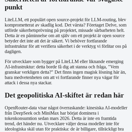
punkt
LiteLLM, ett populärt open source-projekt för LLM-routing, blev
komprometterat av skadlig kod. Det värsta? Företaget Delve, som
utförde säkerhetsprövning på projektet, missade sårbarheten helt.
Detta är en påminnelse om att själv om ett projekt är open source
betyder det inte att det är säkert. Vi behöver fortfarande
infrastruktur för att verifiera säkerhet i de verktyg vi förlitar oss på
dagligen.
För utvecklare som bygger på LiteLLM eller liknande emerging
AI-infrastruktur: detta borde få dig att stanna och fråga, "Vem
granskar verkligen detta?" Det finns ingen magisk lösning här än,
bara medvetenheten om att vi fortfarande finner nya vägar för
attack i dessa nya stackar.
Det geopolitiska AI-skiftet är redan här
OpenRouter-data visar något överraskande: kinesiska AI-modeller
från DeepSeek och MiniMax har börjat dominera i
tokenkonsumtion sedan mars 2026. Detta är inte en framtida
trend, det händer nu. Utvecklare väljer dessa modeller inte för
ideologiska skäl utan för praktiska: de är billigare, tillräckligt bra