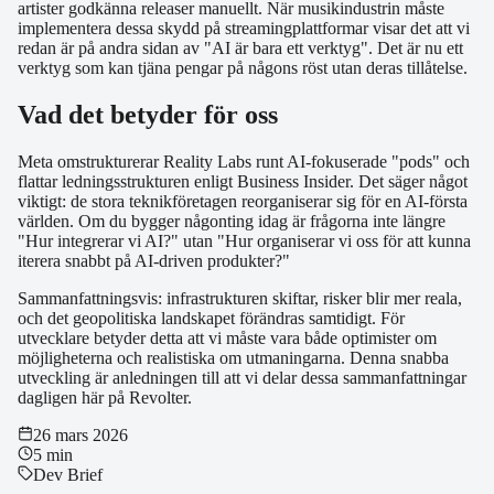
artister godkänna releaser manuellt. När musikindustrin måste
implementera dessa skydd på streamingplattformar visar det att vi
redan är på andra sidan av "AI är bara ett verktyg". Det är nu ett
verktyg som kan tjäna pengar på någons röst utan deras tillåtelse.
Vad det betyder för oss
Meta omstrukturerar Reality Labs runt AI-fokuserade "pods" och
flattar ledningsstrukturen enligt Business Insider. Det säger något
viktigt: de stora teknikföretagen reorganiserar sig för en AI-första
världen. Om du bygger någonting idag är frågorna inte längre
"Hur integrerar vi AI?" utan "Hur organiserar vi oss för att kunna
iterera snabbt på AI-driven produkter?"
Sammanfattningsvis: infrastrukturen skiftar, risker blir mer reala,
och det geopolitiska landskapet förändras samtidigt. För
utvecklare betyder detta att vi måste vara både optimister om
möjligheterna och realistiska om utmaningarna. Denna snabba
utveckling är anledningen till att vi delar dessa sammanfattningar
dagligen här på Revolter.
26 mars 2026
5 min
Dev Brief