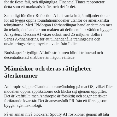
för de flesta fall, och tillgängliga. Financial Times rapporterar
detta som ett marknadsskifte, och det är det.
Samtidigt försöker Reflection AI att samla in 2,5 miljarder dollar
för att bygga öppna foundationmodeller utanför de amerikanska
teknjättarna. Med JPMorgan i förhandlingar handlar detta om mer
än teknik, det handlar om makten att definiera hur världen bygger
AI-system. Deccan AI växer också med 25 miljoner dollar i
Series A-finansiering för att tillhandahålla träningsdata och
utvärderingsarbete, mycket av det från Indien.
Budskapet är tydligt: AI-infrastrukturen blir distribuerad och
decentraliserad snabbare än någon väntade.
Människor och deras rättigheter
återkommer
Anthropic släppte Claude-datoranvändning på macOS, vilket låter
modellen öppna applikationer och klicka sig igenom uppgifter.
Det är kraftfullt, men Anthropic är försiktig och säger att risker
fortfarande kvarstår. Det är ansvarsfullt PR från ett företag som
bygger agentteknologi.
På en annan nivå blockerar Spotify AI-röstkloner genom att låta