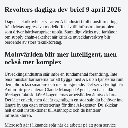
Revolters dagliga dev-brief 9 april 2026
Dagens tekniknyheter visar en AI-industri i full transformering:
från Metas aggressiva modelloffensiv till infrastrukturproblem
som driver hårdvarupriser uppåt. Samtidigt väcks nya farhågor
om supply chain-säkerhet när kritiska utvecklarverktyg blir
beroende av stora teknikföretag.
Molnvärlden blir mer intelligent, men
också mer komplex
Utvecklingsindustrin står inför en fundamental förändring. Inte
bara minskar barriärerna för att bygga med AI, utan tjänsterna runt
dem blir också smartare och mer integrerade. Det ser vi tydligt när
Anthropic presenterar Claude Managed Agents, en tjänst där
företaget faktiskt kör AI-agenternas arbetsflöden åt utvecklarna.
Det låter enkelt, men det är egentligen en stor sak: du behöver inte
längre bygga egen orkestrering för dina AI-agenter. Du skickar
helt enkelt instruktioner till Anthropic och de hanterar
infrastrukturen.
Microsoft går i liknande spår när de arbetar på att göra service