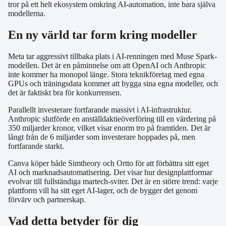
tror på ett helt ekosystem omkring AI-automation, inte bara själva
modellerna.
En ny värld tar form kring modeller
Meta tar aggressivt tillbaka plats i AI-renningen med Muse Spark-
modellen. Det är en påminnelse om att OpenAI och Anthropic
inte kommer ha monopol länge. Stora teknikföretag med egna
GPUs och träningsdata kommer att bygga sina egna modeller, och
det är faktiskt bra för konkurrensen.
Parallellt investerare fortfarande massivt i AI-infrastruktur.
Anthropic slutförde en anställdaktieöverföring till en värdering på
350 miljarder kronor, vilket visar enorm tro på framtiden. Det är
långt från de 6 miljarder som investerare hoppades på, men
fortfarande starkt.
Canva köper både Simtheory och Ortto för att förbättra sitt eget
AI och marknadsautomatisering. Det visar hur designplattformar
evolvar till fullständiga martech-sviter. Det är en större trend: varje
plattform vill ha sitt eget AI-lager, och de bygger det genom
förvärv och partnerskap.
Vad detta betyder för dig