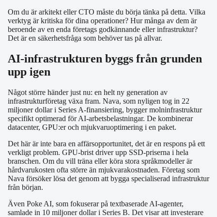
Om du är arkitekt eller CTO måste du börja tänka på detta. Vilka
verktyg är kritiska för dina operationer? Hur många av dem är
beroende av en enda företags godkännande eller infrastruktur?
Det är en säkerhetsfråga som behöver tas på allvar.
AI-infrastrukturen byggs från grunden
upp igen
Något större händer just nu: en helt ny generation av
infrastrukturföretag växa fram. Nava, som nyligen tog in 22
miljoner dollar i Series A-finansiering, bygger molninfrastruktur
specifikt optimerad för AI-arbetsbelastningar. De kombinerar
datacenter, GPU:er och mjukvaruoptimering i en paket.
Det här är inte bara en affärsopportunitet, det är en respons på ett
verkligt problem. GPU-brist driver upp SSD-priserna i hela
branschen. Om du vill träna eller köra stora språkmodeller är
hårdvarukosten ofta större än mjukvarakostnaden. Företag som
Nava försöker lösa det genom att bygga specialiserad infrastruktur
från början.
Även Poke AI, som fokuserar på textbaserade AI-agenter,
samlade in 10 miljoner dollar i Series B. Det visar att investerare