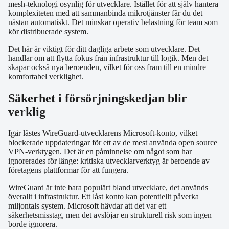
mesh-teknologi osynlig för utvecklare. Istället för att själv hantera
komplexiteten med att sammanbinda mikrotjänster får du det
nästan automatiskt. Det minskar operativ belastning för team som
kör distribuerade system.
Det här är viktigt för ditt dagliga arbete som utvecklare. Det
handlar om att flytta fokus från infrastruktur till logik. Men det
skapar också nya beroenden, vilket för oss fram till en mindre
komfortabel verklighet.
Säkerhet i försörjningskedjan blir
verklig
Igår låstes WireGuard-utvecklarens Microsoft-konto, vilket
blockerade uppdateringar för ett av de mest använda open source
VPN-verktygen. Det är en påminnelse om något som har
ignorerades för länge: kritiska utvecklarverktyg är beroende av
företagens plattformar för att fungera.
WireGuard är inte bara populärt bland utvecklare, det används
överallt i infrastruktur. Ett låst konto kan potentiellt påverka
miljontals system. Microsoft hävdar att det var ett
säkerhetsmisstag, men det avslöjar en strukturell risk som ingen
borde ignorera.