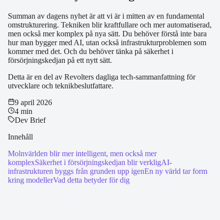
Summan av dagens nyhet är att vi är i mitten av en fundamental
omstrukturering. Tekniken blir kraftfullare och mer automatiserad,
men också mer komplex på nya sätt. Du behöver förstå inte bara
hur man bygger med AI, utan också infrastrukturproblemen som
kommer med det. Och du behöver tänka på säkerhet i
försörjningskedjan på ett nytt sätt.
Detta är en del av Revolters dagliga tech-sammanfattning för
utvecklare och teknikbeslutfattare.
9 april 2026
4 min
Dev Brief
Innehåll
Molnvärlden blir mer intelligent, men också mer
komplex
Säkerhet i försörjningskedjan blir verklig
AI-
infrastrukturen byggs från grunden upp igen
En ny värld tar form
kring modeller
Vad detta betyder för dig