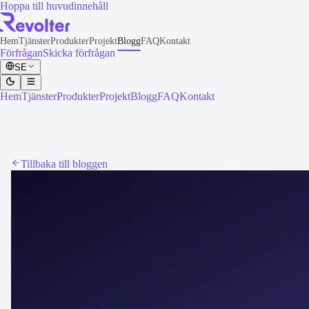
Hoppa till huvudinnehåll
Hem
Tjänster
Produkter
Projekt
Blogg
FAQ
Kontakt
Förfrågan
Skicka förfrågan
SE
Hem
Tjänster
Produkter
Projekt
Blogg
FAQ
Kontakt
Tillbaka till bloggen