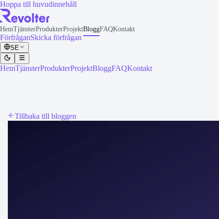
Hoppa till huvudinnehåll
Hem
Tjänster
Produkter
Projekt
Blogg
FAQ
Kontakt
Förfrågan
Skicka förfrågan
SE
Hem
Tjänster
Produkter
Projekt
Blogg
FAQ
Kontakt
Tillbaka till bloggen