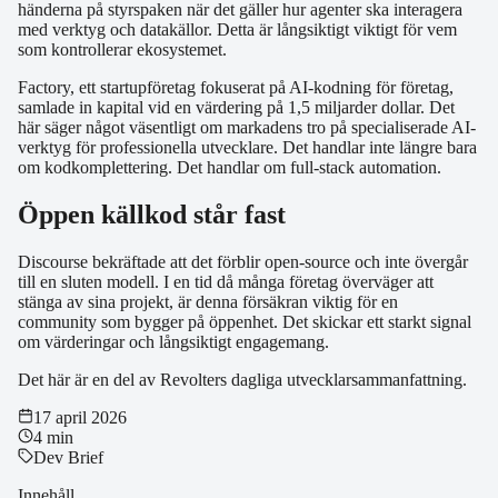
händerna på styrspaken när det gäller hur agenter ska interagera
med verktyg och datakällor. Detta är långsiktigt viktigt för vem
som kontrollerar ekosystemet.
Factory, ett startupföretag fokuserat på AI-kodning för företag,
samlade in kapital vid en värdering på 1,5 miljarder dollar. Det
här säger något väsentligt om markadens tro på specialiserade AI-
verktyg för professionella utvecklare. Det handlar inte längre bara
om kodkomplettering. Det handlar om full-stack automation.
Öppen källkod står fast
Discourse bekräftade att det förblir open-source och inte övergår
till en sluten modell. I en tid då många företag överväger att
stänga av sina projekt, är denna försäkran viktig för en
community som bygger på öppenhet. Det skickar ett starkt signal
om värderingar och långsiktigt engagemang.
Det här är en del av Revolters dagliga utvecklarsammanfattning.
17 april 2026
4 min
Dev Brief
Innehåll