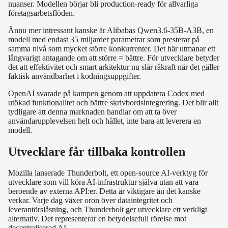
nuanser. Modellen börjar bli production-ready för allvarliga
företagsarbetsflöden.
Ännu mer intressant kanske är Alibabas Qwen3.6-35B-A3B, en
modell med endast 35 miljarder parametrar som presterar på
samma nivå som mycket större konkurrenter. Det här utmanar ett
långvarigt antagande om att större = bättre. För utvecklare betyder
det att effektivitet och smart arkitektur nu slår råkraft när det gäller
faktisk användbarhet i kodningsuppgifter.
OpenAI svarade på kampen genom att uppdatera Codex med
utökad funktionalitet och bättre skrivbordsintegrering. Det blir allt
tydligare att denna marknaden handlar om att ta över
användarupplevelsen helt och hållet, inte bara att leverera en
modell.
Utvecklare får tillbaka kontrollen
Mozilla lanserade Thunderbolt, ett open-source AI-verktyg för
utvecklare som vill köra AI-infrastruktur själva utan att vara
beroende av externa API:er. Detta är viktigare än det kanske
verkar. Varje dag växer oron över dataintegritet och
leverantörslåsning, och Thunderbolt ger utvecklare ett verkligt
alternativ. Det representerar en betydelsefull rörelse mot
decentraliserad AI.