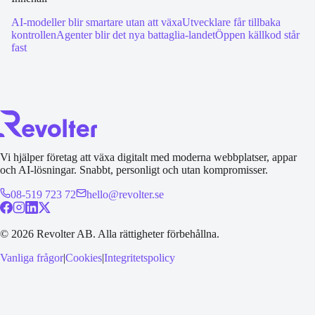
AI-modeller blir smartare utan att växa
Utvecklare får tillbaka
kontrollen
Agenter blir det nya battaglia-landet
Öppen källkod står
fast
Vi hjälper företag att växa digitalt med moderna webbplatser, appar
och AI-lösningar. Snabbt, personligt och utan kompromisser.
08-519 723 72
hello@revolter.se
©
2026
Revolter AB.
Alla rättigheter förbehållna.
Vanliga frågor
|
Cookies
|
Integritetspolicy