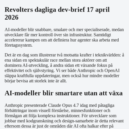
Revolters dagliga dev-brief 17 april
2026
AI-modeller blir snabbare, smalare och mer specialiserade, medan
utvecklare får mer kontroll över sin infrastruktur. Samtidigt
accelererar kampen om att definiera hur agenter ska arbeta med
företagssystem.
Det är en dag som illustrerar två motsatta krafter i teknikvärlden: å
ena sidan en spektakulär race mellan stora aktörer om att
dominera AI-utveckling, å andra sidan ett växande fokus på
effektivitet och självstyring. Vi ser både Anthropic och OpenAI
släppa kraftfulla uppdateringar, men också hur mindre modeller
börjar bevisa att storlek inte är allt.
AI-modeller blir smartare utan att växa
Anthropic presenterade Claude Opus 4.7 idag med påtagliga
förbättringar inom visuell förståelse, minnesfunktioner och
förmågan att följa komplexa instruktioner. För utvecklare som
jobbar med kodgranskning och design-samarbete är detta relevant
eftersom dessa är just de områden där AI ofta halkar efter på