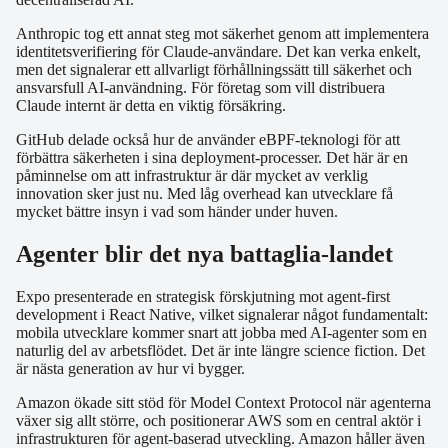
Anthropic tog ett annat steg mot säkerhet genom att implementera
identitetsverifiering för Claude-användare. Det kan verka enkelt,
men det signalerar ett allvarligt förhållningssätt till säkerhet och
ansvarsfull AI-användning. För företag som vill distribuera
Claude internt är detta en viktig försäkring.
GitHub delade också hur de använder eBPF-teknologi för att
förbättra säkerheten i sina deployment-processer. Det här är en
påminnelse om att infrastruktur är där mycket av verklig
innovation sker just nu. Med låg overhead kan utvecklare få
mycket bättre insyn i vad som händer under huven.
Agenter blir det nya battaglia-landet
Expo presenterade en strategisk förskjutning mot agent-first
development i React Native, vilket signalerar något fundamentalt:
mobila utvecklare kommer snart att jobba med AI-agenter som en
naturlig del av arbetsflödet. Det är inte längre science fiction. Det
är nästa generation av hur vi bygger.
Amazon ökade sitt stöd för Model Context Protocol när agenterna
växer sig allt större, och positionerar AWS som en central aktör i
infrastrukturen för agent-baserad utveckling. Amazon håller även