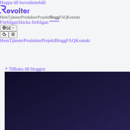
Hoppa till huvudinnehåll
Hem
Tjänster
Produkter
Projekt
Blogg
FAQ
Kontakt
Förfrågan
Skicka förfrågan
SE
Hem
Tjänster
Produkter
Projekt
Blogg
FAQ
Kontakt
Tillbaka till bloggen