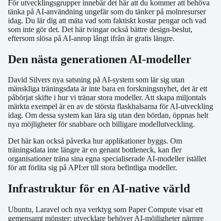
För utvecklingsgrupper innebär det här att du kommer att behöva
tänka på AI-användning ungefär som du tänker på molnresurser
idag. Du lär dig att mäta vad som faktiskt kostar pengar och vad
som inte gör det. Det här tvingar också bättre design-beslut,
eftersom slösa på AI-anrop långt ifrån är gratis längre.
Den nästa generationen AI-modeller
David Silvers nya satsning på AI-system som lär sig utan
mänskliga träningsdata är inte bara en forskningsnyhet, det är ett
påbörjat skifte i hur vi tränar stora modeller. Att skapa miljontals
märkta exempel är en av de största flaskhalsarna för AI-utveckling
idag. Om dessa system kan lära sig utan den bördan, öppnas helt
nya möjligheter för snabbare och billigare modellutveckling.
Det här kan också påverka hur applikationer byggs. Om
träningsdata inte längre är en genant bottleneck, kan fler
organisationer träna sina egna specialiserade AI-modeller istället
för att förlita sig på API:er till stora befintliga modeller.
Infrastruktur för en AI-native värld
Ubuntu, Laravel och nya verktyg som Paper Compute visar ett
gemensamt mönster: utvecklare behöver AI-möjligheter närmre