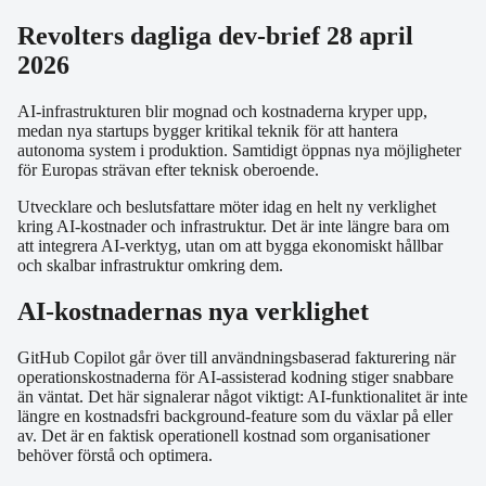
Revolters dagliga dev-brief 28 april
2026
AI-infrastrukturen blir mognad och kostnaderna kryper upp,
medan nya startups bygger kritikal teknik för att hantera
autonoma system i produktion. Samtidigt öppnas nya möjligheter
för Europas strävan efter teknisk oberoende.
Utvecklare och beslutsfattare möter idag en helt ny verklighet
kring AI-kostnader och infrastruktur. Det är inte längre bara om
att integrera AI-verktyg, utan om att bygga ekonomiskt hållbar
och skalbar infrastruktur omkring dem.
AI-kostnadernas nya verklighet
GitHub Copilot går över till användningsbaserad fakturering när
operationskostnaderna för AI-assisterad kodning stiger snabbare
än väntat. Det här signalerar något viktigt: AI-funktionalitet är inte
längre en kostnadsfri background-feature som du växlar på eller
av. Det är en faktisk operationell kostnad som organisationer
behöver förstå och optimera.