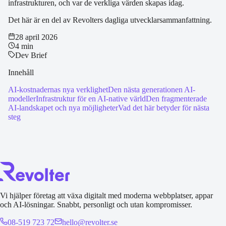
infrastrukturen, och var de verkliga värden skapas idag.
Det här är en del av Revolters dagliga utvecklarsammanfattning.
28 april 2026
4 min
Dev Brief
Innehåll
AI-kostnadernas nya verklighet
Den nästa generationen AI-
modeller
Infrastruktur för en AI-native värld
Den fragmenterade
AI-landskapet och nya möjligheter
Vad det här betyder för nästa
steg
Vi hjälper företag att växa digitalt med moderna webbplatser, appar
och AI-lösningar. Snabbt, personligt och utan kompromisser.
08-519 723 72
hello@revolter.se