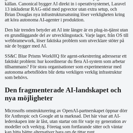
källan. Canonical bygger AI direkt in i operativsystemet, Laravel
13 inkluderar RAG-stöd med pgvector utan extra setup, och
Brian Douglas nya infrastruktursatsning löser verkligheten kring
att köra autonoma AI-agenter i produktion.
Den här trenden betyder att AI inte längre är en plug-in-tjänst utan
en grundläggande del av utvecklingsstack. Varje lager, från OS till
webbramework, löser faktiska problem som utvecklare stöter på
när de bygger med AI.
SS&C Blue Prisms WorkHQ för agent-orkestrering adresserar ett
faktiskt problem: hur koordinerar du flera AI-system som arbetar
tillsammans? För stora organisationer som experimenterar med
autonoma arbetsflöden blir detta verkligen verklig infrastruktur
som behövs.
Den fragmenterade AI-landskapet och
nya möjligheter
Microsofts omstrukturering av OpenAI-partnerskapet öppnar dörr
för Anthropic och Google att ta marknad. Det här visar att AI-
lederskapen inte är låst, utan startar om för varje ny generation av
modeller och verktyg. Företag som fortfarande sitter och väntar
kan hitta bättre alternativer bara om de tittar runt.