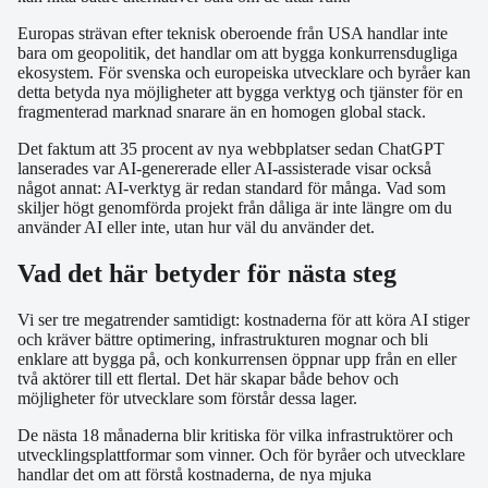
Europas strävan efter teknisk oberoende från USA handlar inte
bara om geopolitik, det handlar om att bygga konkurrensdugliga
ekosystem. För svenska och europeiska utvecklare och byråer kan
detta betyda nya möjligheter att bygga verktyg och tjänster för en
fragmenterad marknad snarare än en homogen global stack.
Det faktum att 35 procent av nya webbplatser sedan ChatGPT
lanserades var AI-genererade eller AI-assisterade visar också
något annat: AI-verktyg är redan standard för många. Vad som
skiljer högt genomförda projekt från dåliga är inte längre om du
använder AI eller inte, utan hur väl du använder det.
Vad det här betyder för nästa steg
Vi ser tre megatrender samtidigt: kostnaderna för att köra AI stiger
och kräver bättre optimering, infrastrukturen mognar och bli
enklare att bygga på, och konkurrensen öppnar upp från en eller
två aktörer till ett flertal. Det här skapar både behov och
möjligheter för utvecklare som förstår dessa lager.
De nästa 18 månaderna blir kritiska för vilka infrastruktörer och
utvecklingsplattformar som vinner. Och för byråer och utvecklare
handlar det om att förstå kostnaderna, de nya mjuka