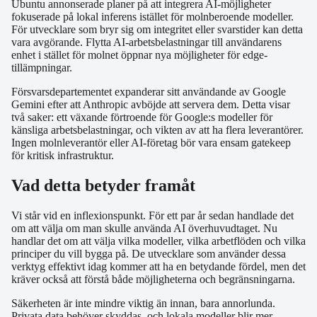
Ubuntu annonserade planer på att integrera AI-möjligheter
fokuserade på lokal inferens istället för molnberoende modeller.
För utvecklare som bryr sig om integritet eller svarstider kan detta
vara avgörande. Flytta AI-arbetsbelastningar till användarens
enhet i stället för molnet öppnar nya möjligheter för edge-
tillämpningar.
Försvarsdepartementet expanderar sitt användande av Google
Gemini efter att Anthropic avböjde att servera dem. Detta visar
två saker: ett växande förtroende för Google:s modeller för
känsliga arbetsbelastningar, och vikten av att ha flera leverantörer.
Ingen molnleverantör eller AI-företag bör vara ensam gatekeep
för kritisk infrastruktur.
Vad detta betyder framåt
Vi står vid en inflexionspunkt. För ett par år sedan handlade det
om att välja om man skulle använda AI överhuvudtaget. Nu
handlar det om att välja vilka modeller, vilka arbetflöden och vilka
principer du vill bygga på. De utvecklare som använder dessa
verktyg effektivt idag kommer att ha en betydande fördel, men det
kräver också att förstå både möjligheterna och begränsningarna.
Säkerheten är inte mindre viktig än innan, bara annorlunda.
Privata data behöver skyddas, och lokala modeller blir mer