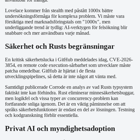
Lovelace kommer från stealth med påstått 1000x bättre
undersökningsförmåga för komplexa problem. Vi måste vara
försiktiga med marknadsföringstals om "1000x", men
underliggande trend är tydlig: AI-verktygen för felsökning blir
snabbare och mer användbara varje månad.
Säkerhet och Rusts begränsningar
En kritisk säkerhetslucka i GitHub meddelades idag, CVE-2026-
3854, en remote code execution-sårbarhet som utvecklare måste
patcha omedelbar. GitHub är hjärtat i de flesta
utvecklingspipelines, så detta är inte något att vänta med.
Samtidigt publicerade Corrode en analys av vad Rusts typsystem
faktiskt inte kan förhindra. Rust eliminerar minnesäkerhetsbuggar,
men logikfel och vissa typer av concurrency-problem kan
fortfarande snliga igenom. Det är en viktig påminnelse om att
språks säkerhetsfunktioner är endast en del av lösningen. Testning
och kodgranskning förblir essentiella.
Privat AI och myndighetsadoption