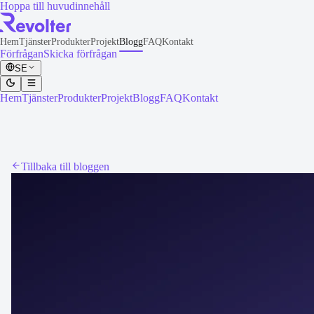
Hoppa till huvudinnehåll
Hem
Tjänster
Produkter
Projekt
Blogg
FAQ
Kontakt
Förfrågan
Skicka förfrågan
SE
Hem
Tjänster
Produkter
Projekt
Blogg
FAQ
Kontakt
Tillbaka till bloggen