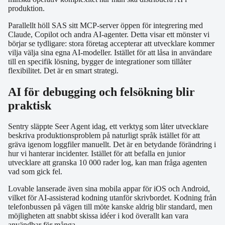
produktion.
Parallellt höll SAS sitt MCP-server öppen för integrering med
Claude, Copilot och andra AI-agenter. Detta visar ett mönster vi
börjar se tydligare: stora företag accepterar att utvecklare kommer
vilja välja sina egna AI-modeller. Istället för att låsa in användare
till en specifik lösning, bygger de integrationer som tillåter
flexibilitet. Det är en smart strategi.
AI för debugging och felsökning blir
praktisk
Sentry släppte Seer Agent idag, ett verktyg som låter utvecklare
beskriva produktionsproblem på naturligt språk istället för att
gräva igenom loggfiler manuellt. Det är en betydande förändring i
hur vi hanterar incidenter. Istället för att befalla en junior
utvecklare att granska 10 000 rader log, kan man fråga agenten
vad som gick fel.
Lovable lanserade även sina mobila appar för iOS och Android,
vilket för AI-assisterad kodning utanför skrivbordet. Kodning från
telefonbussen på vägen till möte kanske aldrig blir standard, men
möjligheten att snabbt skissa idéer i kod överallt kan vara
användbar för många.