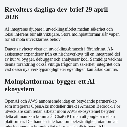
Revolters dagliga dev-brief 29 april
2026
AI integreras djupare i utvecklingsflödet medan säkerhet och
lokal inferens blir allt viktigare. Stora molnplattformar slår vapen
för att möta utvecklarnas behov.
Dagens nyheter visar en utvecklingsbransch i förändring. AI-
assistenter expanderar från ett nischeverktyg till en integrerad del
av hur vi bygger, debuggar och analyserar kod. Samtidigt väcknar
denna förändring också viktiga frågor om säkerhet, integritet och
vad dessa nya verktygsmöjligheter egentligen kan åstadkomma.
Molnplattformar bygger ett AI-
ekosystem
OpenAI och AWS annonserade idag en betydande partnerskap
som integrerar OpenAI:s modeller direkt i Amazon Bedrock. För
utvecklare som redan arbetar inom AWS-ekosystemet betyder
detta att man kan komma åt ChatGPT utan att jonglera mellan
plattformar. Det handlar inte bara om bekvämlighet, utan om att
minska operativ komplexitet när man ska distribuera AI i