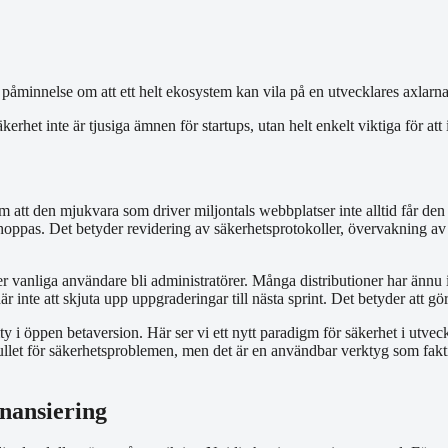
åminnelse om att ett helt ekosystem kan vila på en utvecklares axlarna. 
erhet inte är tjusiga ämnen för startups, utan helt enkelt viktiga för att 
m att den mjukvara som driver miljontals webbplatser inte alltid får d
hoppas. Det betyder revidering av säkerhetsprotokoller, övervakning av
vanliga användare bli administratörer. Många distributioner har ännu int
r inte att skjuta upp uppgraderingar till nästa sprint. Det betyder att g
 öppen betaversion. Här ser vi ett nytt paradigm för säkerhet i utvecklin
 bullet för säkerhetsproblemen, men det är en användbar verktyg som fakti
inansiering