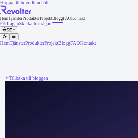
Hoppa till huvudinnehåll
Hem
Tjänster
Produkter
Projekt
Blogg
FAQ
Kontakt
Förfrågan
Skicka förfrågan
SE
Hem
Tjänster
Produkter
Projekt
Blogg
FAQ
Kontakt
Tillbaka till bloggen