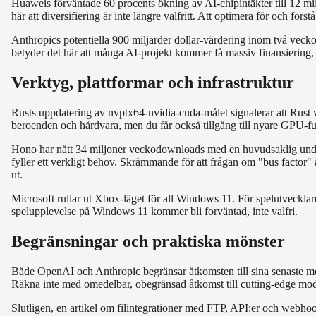
Huaweis förväntade 60 procents ökning av AI-chipintäkter till 12 mil
här att diversifiering är inte längre valfritt. Att optimera för och förstå
Anthropics potentiella 900 miljarder dollar-värdering inom två veckor
betyder det här att många AI-projekt kommer få massiv finansiering, 
Verktyg, plattformar och infrastruktur
Rusts uppdatering av nvptx64-nvidia-cuda-målet signalerar att Rust
beroenden och hårdvara, men du får också tillgång till nyare GPU-funk
Hono har nått 34 miljoner veckodownloads med en huvudsaklig underh
fyller ett verkligt behov. Skrämmande för att frågan om "bus factor
ut.
Microsoft rullar ut Xbox-läget för all Windows 11. För spelutvecklar
spelupplevelse på Windows 11 kommer bli forväntad, inte valfri.
Begränsningar och praktiska mönster
Både OpenAI och Anthropic begränsar åtkomsten till sina senaste mode
Räkna inte med omedelbar, obegränsad åtkomst till cutting-edge model
Slutligen, en artikel om filintegrationer med FTP, API:er och webhoo