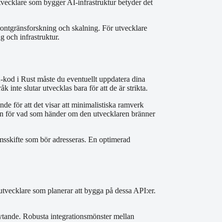
tvecklare som bygger AI-infrastruktur betyder det
frontgränsforskning och skalning. För utvecklare
g och infrastruktur.
kod i Rust måste du eventuellt uppdatera dina
nte slutar utvecklas bara för att de är strikta.
 för att det visar att minimalistiska ramverk
plan för vad som händer om den utvecklaren bränner
rmsskifte som bör adresseras. En optimerad
utvecklare som planerar att bygga på dessa API:er.
lytande. Robusta integrationsmönster mellan