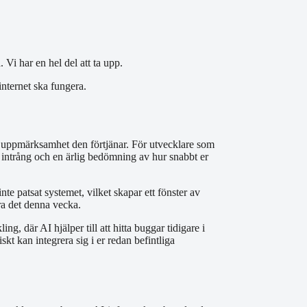
Vi har en hel del att ta upp.
internet ska fungera.
en uppmärksamhet den förtjänar. För utvecklare som
 intrång och en ärlig bedömning av hur snabbt er
e patsat systemet, vilket skapar ett fönster av
öra det denna vecka.
g, där AI hjälper till att hitta buggar tidigare i
skt kan integrera sig i er redan befintliga