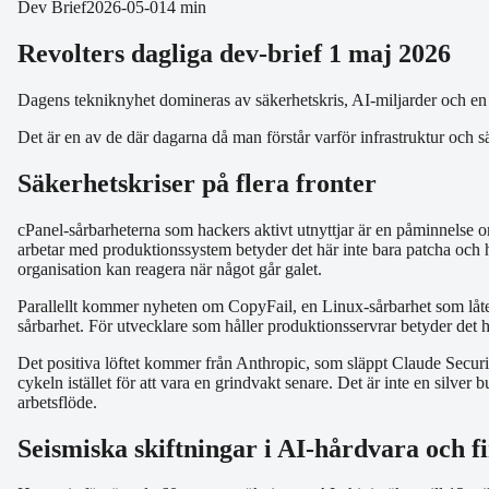
Dev Brief
2026-05-01
4 min
Revolters dagliga dev-brief 1 maj 2026
Dagens tekniknyhet domineras av säkerhetskris, AI-miljarder och en p
Det är en av de där dagarna då man förstår varför infrastruktur och säk
Säkerhetskriser på flera fronter
cPanel-sårbarheterna som hackers aktivt utnyttjar är en påminnelse o
arbetar med produktionssystem betyder det här inte bara patcha och 
organisation kan reagera när något går galet.
Parallellt kommer nyheten om CopyFail, en Linux-sårbarhet som låter 
sårbarhet. För utvecklare som håller produktionsservrar betyder det hä
Det positiva löftet kommer från Anthropic, som släppt Claude Security i
cykeln istället för att vara en grindvakt senare. Det är inte en silver
arbetsflöde.
Seismiska skiftningar i AI-hårdvara och f