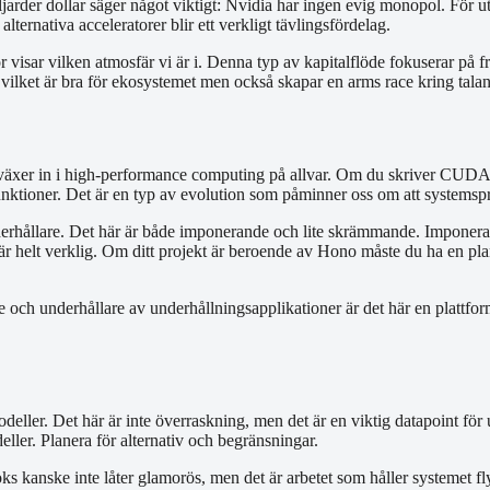
jarder dollar säger något viktigt: Nvidia har ingen evig monopol. För u
 alternativa acceleratorer blir ett verkligt tävlingsfördelag.
 visar vilken atmosfär vi är i. Denna typ av kapitalflöde fokuserar på 
vilket är bra för ekosystemet men också skapar en arms race kring talan
 växer in i high-performance computing på allvar. Om du skriver CUDA-
tioner. Det är en typ av evolution som påminner oss om att systemspråk i
ållare. Det här är både imponerande och lite skrämmande. Imponerande
" är helt verklig. Om ditt projekt är beroende av Hono måste du ha en 
e och underhållare av underhållningsapplikationer är det här en plattfo
ller. Det här är inte överraskning, men det är en viktig datapoint för 
ler. Planera för alternativ och begränsningar.
ks kanske inte låter glamorös, men det är arbetet som håller systemet f