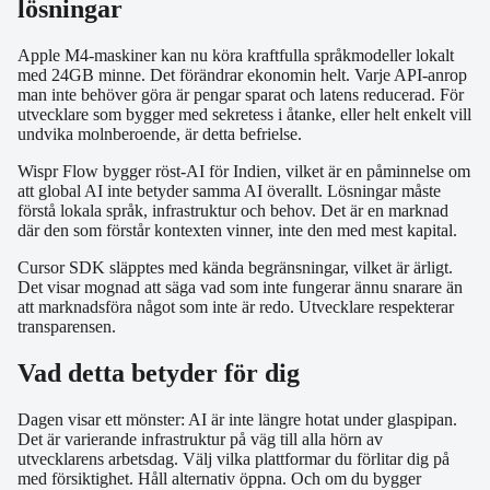
lösningar
Apple M4-maskiner kan nu köra kraftfulla språkmodeller lokalt
med 24GB minne. Det förändrar ekonomin helt. Varje API-anrop
man inte behöver göra är pengar sparat och latens reducerad. För
utvecklare som bygger med sekretess i åtanke, eller helt enkelt vill
undvika molnberoende, är detta befrielse.
Wispr Flow bygger röst-AI för Indien, vilket är en påminnelse om
att global AI inte betyder samma AI överallt. Lösningar måste
förstå lokala språk, infrastruktur och behov. Det är en marknad
där den som förstår kontexten vinner, inte den med mest kapital.
Cursor SDK släpptes med kända begränsningar, vilket är ärligt.
Det visar mognad att säga vad som inte fungerar ännu snarare än
att marknadsföra något som inte är redo. Utvecklare respekterar
transparensen.
Vad detta betyder för dig
Dagen visar ett mönster: AI är inte längre hotat under glaspipan.
Det är varierande infrastruktur på väg till alla hörn av
utvecklarens arbetsdag. Välj vilka plattformar du förlitar dig på
med försiktighet. Håll alternativ öppna. Och om du bygger