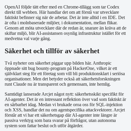
OpenAI följde tätt efter med en Chrome-tillägg som tar Codex
direkt till webben. Här handlar det om att förstå var utvecklare
faktiskt befinner sig när de arbetar. Det är inte alltid i en IDE. Det
är ofta i molnbaserade miljöer, i dokumentation, mellan flikar.
Genom att möta utvecklare där de redan är, snarare än kräva att de
skiftar miljö, blir AI-assistansen osynlig infrastruktur istället för ett
medvetna val varje gång.
Säkerhet och tillför av säkerhet
Två nyheter om säkerhet piggar upp bilden här. Anthropic
öppnade sitt bug bounty-program på HackerOne, vilket är ett
självklart steg för ett företag som vill bli produktionsklart i seriösa
organisationer. Men det betyder också att säkerhetsforskningen
runt Claude nu är transparent och gemensam, inte hemlig.
Samtidigt lanserade Arcjet något nytt: säkerhetsskikt specifikt för
AI-agenter. Det är en intressant reflektion över vad som faktiskt är
en sårbarhet idag. Medan vi brukade oroa oss för SQL-injektion
och XSS, handlar det nu om agentspecifika attackvektorer. Arcjet
förstår att vi har ett säkerhetsgap där AI-agenter inte längre är
passiva verktyg som bara svarar på förfrågor, utan autonoma
system som fattar beslut och utför åtgärder.