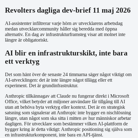
Revolters dagliga dev-brief 11 maj 2026
AI-assistenter infiltrerar varje hörn av utvecklarens arbetsdag
medan utvecklarcommunity håller sig beredda med öppna
alternativ. En dag av infrastrukturframsteg visar att molnet inte
längre är obligatoriskt.
AI blir en infrastrukturskikt, inte bara
ett verktyg
Det som hänt över de senaste 24 timmarna säger något viktigt om
AI-utvecklingen: det är inte längre något tillägg eller ett
experiment. Det är grundinfrastruktur.
Anthropic tillkännagav att Claude nu fungerar direkt i Microsoft
Office, vilket betyder att miljoner användare får tillgång till AI
utan att behöva byta verktyg eller kontext. Det är en strategisk
satsning som signalerar att Anthropic inte bygger en nischlösning
längre, utan något som ska sitta i mitten av hur människor arbetar
dagligen. För utvecklare som bestämmer vilken AI-plattform de
bygger kring är detta viktigt: Anthropic positioning sig själva som
en infrastrukturkomponent, inte bara en API-tjänst.