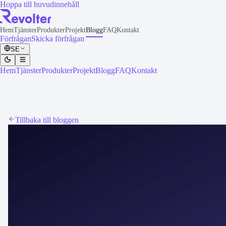
Hoppa till huvudinnehåll
Hem
Tjänster
Produkter
Projekt
Blogg
FAQ
Kontakt
Förfrågan
Skicka förfrågan
SE
Hem
Tjänster
Produkter
Projekt
Blogg
FAQ
Kontakt
Tillbaka till bloggen