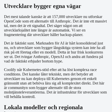
Utvecklare bygger egna vägar
Det mest talande kanske är att 157,000 utvecklare nu utforskar
OpenCode som ett alternativ till Anthropic. Det är inte ett massivt
tal, men det är ett signaltal. Det säger något om att
utvecklarlojalitet inte längre är automatisk. Vi ser en
fragmentering där utvecklare håller backup-planer.
Det är faktiskt sunt. Marknaden för AI är hårt konsoliderad just
nu, och utvecklare som bygger långsiktiga system kan inte ha all
risk på ett företag eller en modell. Detta är hur frisk konkurrens
ser ut. Det tvingar Anthropic, OpenAI och andra att fundera på
vad de faktiskt erbjuder bortom hype.
Coolify når Kubernetes-stöd efter att ha löst komplexa race
conditions. Det kanske låter tekniskt, men det betyder att
utvecklare nu kan deploya till Kubernetes genom ett enkelt
gränssnitt utan att behöva lära sig all komplexitet direkt. Det här
är communityn som bygger alternativ till de stora
molntjänsteleverantörerna. Det är infrastruktur för utvecklare som
vill behålla kontroll.
Lokala modeller och regionala