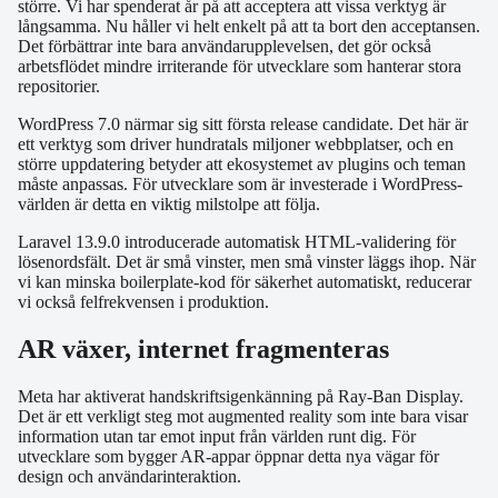
större. Vi har spenderat år på att acceptera att vissa verktyg är
långsamma. Nu håller vi helt enkelt på att ta bort den acceptansen.
Det förbättrar inte bara användarupplevelsen, det gör också
arbetsflödet mindre irriterande för utvecklare som hanterar stora
repositorier.
WordPress 7.0 närmar sig sitt första release candidate. Det här är
ett verktyg som driver hundratals miljoner webbplatser, och en
större uppdatering betyder att ekosystemet av plugins och teman
måste anpassas. För utvecklare som är investerade i WordPress-
världen är detta en viktig milstolpe att följa.
Laravel 13.9.0 introducerade automatisk HTML-validering för
lösenordsfält. Det är små vinster, men små vinster läggs ihop. När
vi kan minska boilerplate-kod för säkerhet automatiskt, reducerar
vi också felfrekvensen i produktion.
AR växer, internet fragmenteras
Meta har aktiverat handskriftsigenkänning på Ray-Ban Display.
Det är ett verkligt steg mot augmented reality som inte bara visar
information utan tar emot input från världen runt dig. För
utvecklare som bygger AR-appar öppnar detta nya vägar för
design och användarinteraktion.