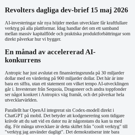
Revolters dagliga dev-brief 15 maj 2026
AI-investeringar når nya höjder medan utvecklare får kraftfullare
verktyg på alla plattformar. Idag handlar det om ett samband
mellan massiv kapitalflöde och praktiska produktforbättringar som
direkt påverkar hur vi bygger.
En månad av accelererad AI-
konkurrens
Antropic har just avslutat en finansieringsrunda på 30 miljarder
dollar med en värdering på 900 miljarder dollar. Det här är inte
bara en siffra, utan ett statement om vilket tempo AI-utvecklingen
går i. Investerare från Sequoia, Dragoneer och andra toppfonder
ser något konkret i Antropics väg framåt, och det påverkar hela
utvecklarvärlden.
Parallellt har OpenAI integrerat sin Codex-modell direkt i
ChatGPT på mobil. Det betyder att kodgenerering som tidigare
krävde att du satt vid en dator nu är någonstans du kan ta med
dig. För många utvecklare är detta skiftet från "coolt verktyg" till
"verktyg jag använder dagligt". Det demokratiserar inte bara