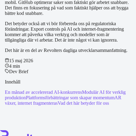
mobil. GitHub optimerar saker som faktiskt gör arbetet snabbare.
Det finns en fokusering på vad som faktiskt hjälper oss att bygga
bättre kod snabbare.
Det betyder också att vi bör förbereda oss på regulatoriska
förändringar. Export controls på AI och internet-fragmentering
kommer att påverka vilka verktyg och modeller som är
tillgängliga där vi arbetar. Det är inte något vi kan ignorera.
Det här är en del av Revolters dagliga utvecklarsammanfattning.
15 maj 2026
4 min
Dev Brief
Innehåll
En månad av accelererad AI-konkurrens
Modulär AI för verklig
produktion
Plattformsförbättringar som skapar momentum
AR
växer, internet fragmenteras
Vad det här betyder för oss