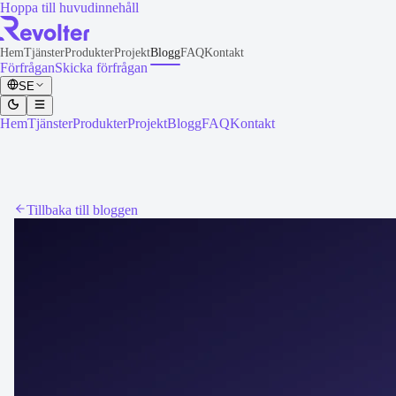
Hoppa till huvudinnehåll
Hem
Tjänster
Produkter
Projekt
Blogg
FAQ
Kontakt
Förfrågan
Skicka förfrågan
SE
Hem
Tjänster
Produkter
Projekt
Blogg
FAQ
Kontakt
Tillbaka till bloggen