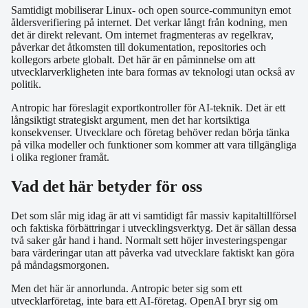
Samtidigt mobiliserar Linux- och open source-communityn emot
åldersverifiering på internet. Det verkar långt från kodning, men
det är direkt relevant. Om internet fragmenteras av regelkrav,
påverkar det åtkomsten till dokumentation, repositories och
kollegors arbete globalt. Det här är en påminnelse om att
utvecklarverkligheten inte bara formas av teknologi utan också av
politik.
Antropic har föreslagit exportkontroller för AI-teknik. Det är ett
långsiktigt strategiskt argument, men det har kortsiktiga
konsekvenser. Utvecklare och företag behöver redan börja tänka
på vilka modeller och funktioner som kommer att vara tillgängliga
i olika regioner framåt.
Vad det här betyder för oss
Det som slår mig idag är att vi samtidigt får massiv kapitaltillförsel
och faktiska förbättringar i utvecklingsverktyg. Det är sällan dessa
två saker går hand i hand. Normalt sett höjer investeringspengar
bara värderingar utan att påverka vad utvecklare faktiskt kan göra
på måndagsmorgonen.
Men det här är annorlunda. Antropic beter sig som ett
utvecklarföretag, inte bara ett AI-företag. OpenAI bryr sig om