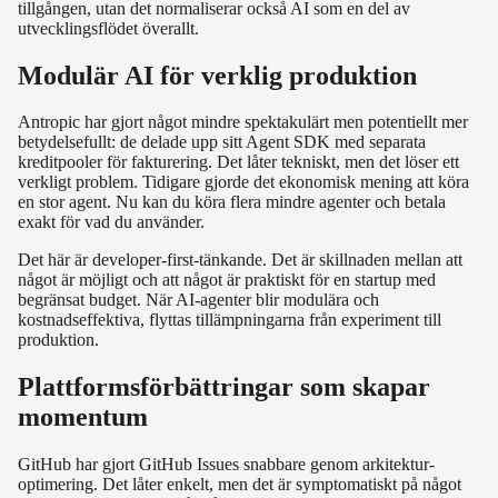
tillgången, utan det normaliserar också AI som en del av
utvecklingsflödet överallt.
Modulär AI för verklig produktion
Antropic har gjort något mindre spektakulärt men potentiellt mer
betydelsefullt: de delade upp sitt Agent SDK med separata
kreditpooler för fakturering. Det låter tekniskt, men det löser ett
verkligt problem. Tidigare gjorde det ekonomisk mening att köra
en stor agent. Nu kan du köra flera mindre agenter och betala
exakt för vad du använder.
Det här är developer-first-tänkande. Det är skillnaden mellan att
något är möjligt och att något är praktiskt för en startup med
begränsat budget. När AI-agenter blir modulära och
kostnadseffektiva, flyttas tillämpningarna från experiment till
produktion.
Plattformsförbättringar som skapar
momentum
GitHub har gjort GitHub Issues snabbare genom arkitektur-
optimering. Det låter enkelt, men det är symptomatiskt på något