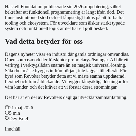
Haskell Foundation publicerade sin 2026-uppdatering, vilket
bekräftar att funktionell programmering är långt ifrån död. Det
finns institutionell stöd och ett långsiktigt fokus på att förbättra
tooling och ekosystem. För utvecklare som älskar starkt typade
system och funktionell logik är det här ett gott besked.
Vad detta betyder för oss
Dagens nyheter visar en industri där gamla ordningar omvandlas.
Open source-modeller förskjuter proprietary-lösningar. AI blir ett
verktyg i verktygslådan snarare än en magisk universal-lösning.
Säkerhet måste byggas in från början, inte läggas till efteråt. För
byrå som Revolter betyder detta att vi måste stanna uppdaterad,
flexibel och framåtblickande. Vi bygger långsiktiga lösningar för
våra kunder, och det kräver att vi förstår dessa strömningar.
Det här är en del av Revolters dagliga utvecklarsammanfattning.
21 maj 2026
5 min
Dev Brief
Innehåll