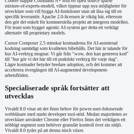
Cohere släppte Command A+ som en open source sparse
mixture-of-experts-modell, vilket öppnar upp nya möjligheter för
utvecklare som vill bygga AI-funktioner utan att låsa sig till en
specifik leverantör. Apache 2.0-licensen är viktig här, eftersom
den gör det enkelt för kommersiella projekt att integrera modellen.
För team som bygger agentic AI-system ger detta ett verkligt
alternativ till proprietary models.
Cursor Composer 2.5 minskar kostnaderna för AI-assisterad
kodning samtidigt som kvaliteten bibehålls. Det här är talande för
hur AI-verktyg mognar. Vi går från "wow, den kan generera kod"
till "hur gör vi det här till ett praktiskt verktyg för varje dag".
Lägre kostnader betyder bredare adoption, och det kommer att
accelerera övergången till AI-augmented development-
arbetsflöden.
Specialiserade språk fortsätter att
utvecklas
Vivaldi 8.0 visar att det finns behov för power-user-fokuserade
webbläsare med starkt developer tool-stöd. Medan majoriteten av
utvecklare använder Chrome eller Firefox finns det verkligen ett
nöbbigt segment som behöver granulär kontroll över sin miljö.
Vivaldi 8.0 tyder på att denna nisch växer.