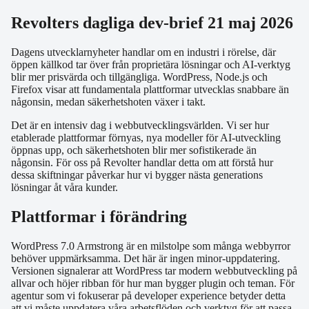
Revolters dagliga dev-brief 21 maj 2026
Dagens utvecklarnyheter handlar om en industri i rörelse, där
öppen källkod tar över från proprietära lösningar och AI-verktyg
blir mer prisvärda och tillgängliga. WordPress, Node.js och
Firefox visar att fundamentala plattformar utvecklas snabbare än
någonsin, medan säkerhetshoten växer i takt.
Det är en intensiv dag i webbutvecklingsvärlden. Vi ser hur
etablerade plattformar förnyas, nya modeller för AI-utveckling
öppnas upp, och säkerhetshoten blir mer sofistikerade än
någonsin. För oss på Revolter handlar detta om att förstå hur
dessa skiftningar påverkar hur vi bygger nästa generations
lösningar åt våra kunder.
Plattformar i förändring
WordPress 7.0 Armstrong är en milstolpe som många webbyrror
behöver uppmärksamma. Det här är ingen minor-uppdatering.
Versionen signalerar att WordPress tar modern webbutveckling på
allvar och höjer ribban för hur man bygger plugin och teman. För
agentur som vi fokuserar på developer experience betyder detta
att vi måste uppdatera våra arbetsflöden och verktyg för att passa