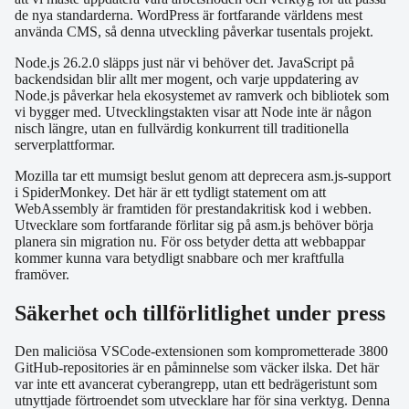
de nya standarderna. WordPress är fortfarande världens mest
använda CMS, så denna utveckling påverkar tusentals projekt.
Node.js 26.2.0 släpps just när vi behöver det. JavaScript på
backendsidan blir allt mer mogent, och varje uppdatering av
Node.js påverkar hela ekosystemet av ramverk och bibliotek som
vi bygger med. Utvecklingstakten visar att Node inte är någon
nisch längre, utan en fullvärdig konkurrent till traditionella
serverplattformar.
Mozilla tar ett mumsigt beslut genom att deprecera asm.js-support
i SpiderMonkey. Det här är ett tydligt statement om att
WebAssembly är framtiden för prestandakritisk kod i webben.
Utvecklare som fortfarande förlitar sig på asm.js behöver börja
planera sin migration nu. För oss betyder detta att webbappar
kommer kunna vara betydligt snabbare och mer kraftfulla
framöver.
Säkerhet och tillförlitlighet under press
Den maliciösa VSCode-extensionen som komprometterade 3800
GitHub-repositories är en påminnelse som väcker ilska. Det här
var inte ett avancerat cyberangrepp, utan ett bedrägeristunt som
utnyttjade förtroendet som utvecklare har för sina verktyg. Denna