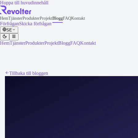
Hoppa till huvudinnehåll
Hem
Tjänster
Produkter
Projekt
Blogg
FAQ
Kontakt
Förfrågan
Skicka förfrågan
SE
Hem
Tjänster
Produkter
Projekt
Blogg
FAQ
Kontakt
Tillbaka till bloggen