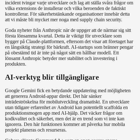
incident tvingar varje utvecklare och lag att ställa svåra frågor om
vilka extensions de installerar och vilka beroenden de faktiskt
kontrollerar. För säkerhetstänkande organisationer innebär detta
att vi måste bli mycket mer noga med supply chain security.
Goda nyheter från Anthropic när de uppger att de närmar sig sitt
första lönsamma kvartal. Detta är viktigt för utvecklare som
bygger på Claude-plattformen, eftersom det visar att företaget har
en långsiktig strategi för bärkraft. AI-startups som bränner pengar
på obestämd tid är inte på något sätt en hållbar modell. Ett
lönsamt Anthropic betyder mer stabilitet och investering i
produkten.
AI-verktyg blir tillgängligare
Google Gemini fick en betydande uppdatering med möjligheten
att generera Android-appar direkt. Det här sänker
inträdeströskelna för mobilutveckling dramatiskt. En utvecklare
utan tidigare erfarenhet av Android kan potentiellt scaffolda en
produktionsmogen app med AI-hjälp. Det väcker frågor om
kodkvalitet och säkerhet, men det är en trend som vi inte kan
ignorera. Den här funktionen kommer att påverka hur mobila
projekt planeras och resurseras.