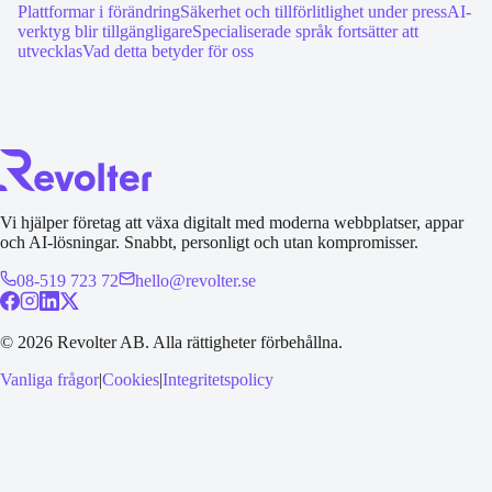
Plattformar i förändring
Säkerhet och tillförlitlighet under press
AI-
verktyg blir tillgängligare
Specialiserade språk fortsätter att
utvecklas
Vad detta betyder för oss
Vi hjälper företag att växa digitalt med moderna webbplatser, appar
och AI-lösningar. Snabbt, personligt och utan kompromisser.
08-519 723 72
hello@revolter.se
©
2026
Revolter AB.
Alla rättigheter förbehållna.
Vanliga frågor
|
Cookies
|
Integritetspolicy