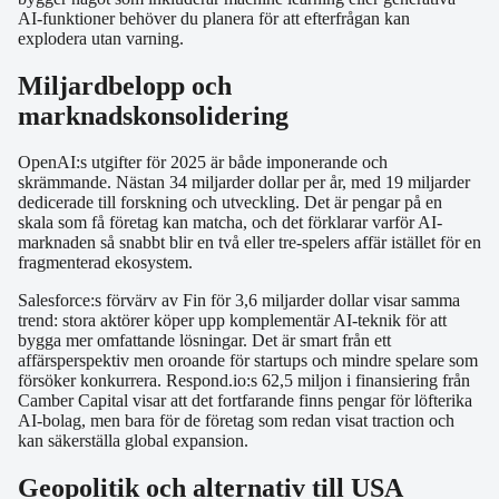
AI-funktioner behöver du planera för att efterfrågan kan
explodera utan varning.
Miljardbelopp och
marknadskonsolidering
OpenAI:s utgifter för 2025 är både imponerande och
skrämmande. Nästan 34 miljarder dollar per år, med 19 miljarder
dedicerade till forskning och utveckling. Det är pengar på en
skala som få företag kan matcha, och det förklarar varför AI-
marknaden så snabbt blir en två eller tre-spelers affär istället för en
fragmenterad ekosystem.
Salesforce:s förvärv av Fin för 3,6 miljarder dollar visar samma
trend: stora aktörer köper upp komplementär AI-teknik för att
bygga mer omfattande lösningar. Det är smart från ett
affärsperspektiv men oroande för startups och mindre spelare som
försöker konkurrera. Respond.io:s 62,5 miljon i finansiering från
Camber Capital visar att det fortfarande finns pengar för löfterika
AI-bolag, men bara för de företag som redan visat traction och
kan säkerställa global expansion.
Geopolitik och alternativ till USA