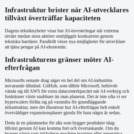
Infrastruktur brister när AI-utvecklares
tillväxt överträffar kapaciteten
Dagens tekniknyheter visar hur AI-investeringar når extrema
nivåer medan stora aktörer omöjliggör konkurrens genom
tekniska barriärer. Parallellt växer nya möjligheter för utvecklare
att tjäna pengar på AI-ekonomin.
Infrastrukturens gränser möter AI-
efterfrågan
Microsofts senaste drag säger en hel del om AI-industrins
nuvarande tillstånd. GitHub, som tillhör Microsoft, behövde
vända sig till AWS för extra datacenterkpacitet när AI-verktyg och
funktioner växte snabbare än man planerat. Det är inte ofta vi ser
hyperscalers förlita sig på varandra för grundläggande
infrastruktur, men det illustrerar hur AI-efterfrågan helt enkelt
överväldiger expansionsplaner gjorda för bara några år sedan.
Detta är en påminnelse för alla som bygger produkter idag:
tillväxt genom AI kan komma fort och överraskande. Om du
bygger något som inkluderar machine learning eller generativa