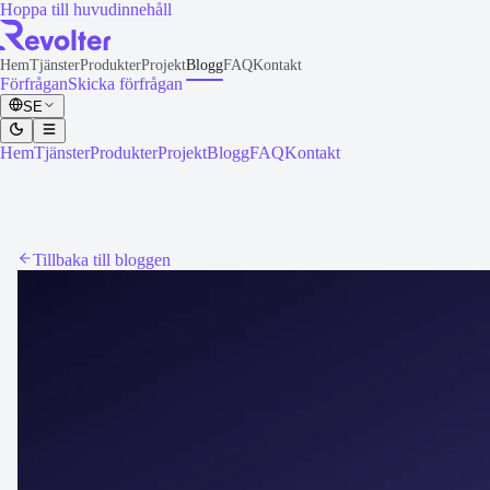
Hoppa till huvudinnehåll
Hem
Tjänster
Produkter
Projekt
Blogg
FAQ
Kontakt
Förfrågan
Skicka förfrågan
SE
Hem
Tjänster
Produkter
Projekt
Blogg
FAQ
Kontakt
Tillbaka till bloggen