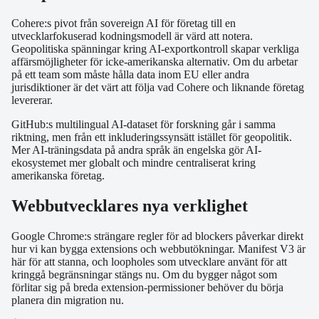
Cohere:s pivot från sovereign AI för företag till en
utvecklarfokuserad kodningsmodell är värd att notera.
Geopolitiska spänningar kring AI-exportkontroll skapar verkliga
affärsmöjligheter för icke-amerikanska alternativ. Om du arbetar
på ett team som måste hålla data inom EU eller andra
jurisdiktioner är det värt att följa vad Cohere och liknande företag
levererar.
GitHub:s multilingual AI-dataset för forskning går i samma
riktning, men från ett inkluderingssynsätt istället för geopolitik.
Mer AI-träningsdata på andra språk än engelska gör AI-
ekosystemet mer globalt och mindre centraliserat kring
amerikanska företag.
Webbutvecklares nya verklighet
Google Chrome:s strängare regler för ad blockers påverkar direkt
hur vi kan bygga extensions och webbutökningar. Manifest V3 är
här för att stanna, och loopholes som utvecklare använt för att
kringgå begränsningar stängs nu. Om du bygger något som
förlitar sig på breda extension-permissioner behöver du börja
planera din migration nu.