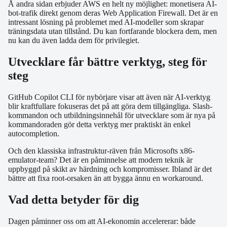
Å andra sidan erbjuder AWS en helt ny möjlighet: monetisera AI-
bot-trafik direkt genom deras Web Application Firewall. Det är en
intressant lösning på problemet med AI-modeller som skrapar
träningsdata utan tillstånd. Du kan fortfarande blockera dem, men
nu kan du även ladda dem för privilegiet.
Utvecklare får bättre verktyg, steg för
steg
GitHub Copilot CLI för nybörjare visar att även när AI-verktyg
blir kraftfullare fokuseras det på att göra dem tillgängliga. Slash-
kommandon och utbildningsinnehål för utvecklare som är nya på
kommandoraden gör detta verktyg mer praktiskt än enkel
autocompletion.
Och den klassiska infrastruktur-räven från Microsofts x86-
emulator-team? Det är en påminnelse att modern teknik är
uppbyggd på skikt av härdning och kompromisser. Ibland är det
bättre att fixa root-orsaken än att bygga ännu en workaround.
Vad detta betyder för dig
Dagen påminner oss om att AI-ekonomin accelererar: både