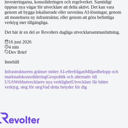
investeringarna, konsolideringen och regelverket. Samtidigt
öppnas nya vägar för utvecklare att delta aktivt. Det kan vara
genom att bygga lokaliserade eller suveräna AI-lösningar, genom
att monetisera ny infrastruktur, eller genom att göra befintliga
verktyg mer tillgängliga.
Det här är en del av Revolters dagliga utvecklarsammanfattning.
16 juni 2026
4 min
Dev Brief
Innehåll
Infrastrukturens gränser möter AI-efterfrågan
Miljardbelopp och
marknadskonsolidering
Geopolitik och alternativ till
USA
Webbutvecklares nya verklighet
Utvecklare får bättre
verktyg, steg för steg
Vad detta betyder för dig