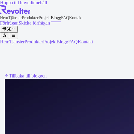
Hoppa till huvudinnehåll
Hem
Tjänster
Produkter
Projekt
Blogg
FAQ
Kontakt
Förfrågan
Skicka förfrågan
SE
Hem
Tjänster
Produkter
Projekt
Blogg
FAQ
Kontakt
Tillbaka till bloggen