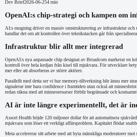
Dev Brief
2026-06-25
4 min
OpenAI:s chip-strategi och kampen om in
AI:s mogning driver en massiv omstrukturering av infrastruktur och 
handlar det om att kontrollen över teknikstacken går från specialisera
Infrastruktur blir allt mer integrerad
OpenAI:s nya anpassade chip designat av Broadcom markerar en kritis
kontroll över hela kedjan från kisel till mjukvara. För utvecklare be
mer eller att absorberas av större aktörer.
Parallellt med detta ser vi hur memory-tillverkning blir ännu mer st
signalerar inte bara confidence i framtiden utan också att minnesbris
redan räkna med att minnesresurser förblir begränsade och kostsamm
AI är inte längre experimentellt, det är in
Assort Health höjde 120 miljoner dollar för att automatisera sjukvård
mjukvara som löser ett verkligt affärsproblem. Kapitalet flödar snabbast
Meta accelererar sitt arbete med att byta mänskliga moderatorer mot 