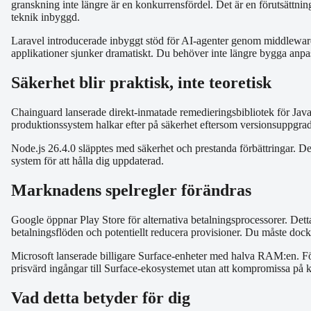
granskning inte längre är en konkurrensfördel. Det är en förutsättnin
teknik inbyggd.
Laravel introducerade inbyggt stöd för AI-agenter genom middleware
applikationer sjunker dramatiskt. Du behöver inte längre bygga anpass
Säkerhet blir praktisk, inte teoretisk
Chainguard lanserade direkt-inmatade remedieringsbibliotek för Jav
produktionssystem halkar efter på säkerhet eftersom versionsuppgrade
Node.js 26.4.0 släpptes med säkerhet och prestanda förbättringar. D
system för att hålla dig uppdaterad.
Marknadens spelregler förändras
Google öppnar Play Store för alternativa betalningsprocessorer. Dett
betalningsflöden och potentiellt reducera provisioner. Du måste dock
Microsoft lanserade billigare Surface-enheter med halva RAM:en. För
prisvärd ingångar till Surface-ekosystemet utan att kompromissa på 
Vad detta betyder för dig