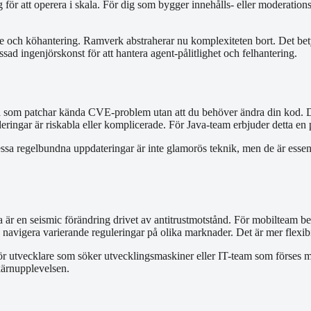
g för att operera i skala. För dig som bygger innehålls- eller moderatio
 och köhantering. Ramverk abstraherar nu komplexiteten bort. Det betyd
ad ingenjörskonst för att hantera agent-pålitlighet och felhantering.
a som patchar kända CVE-problem utan att du behöver ändra din kod. De
ringar är riskabla eller komplicerade. För Java-team erbjuder detta en
essa regelbundna uppdateringar är inte glamorös teknik, men de är essen
a är en seismic förändring drivet av antitrustmotstånd. För mobilteam be
 navigera varierande reguleringar på olika marknader. Det är mer flexib
 utvecklare som söker utvecklingsmaskiner eller IT-team som förses med
kärnupplevelsen.