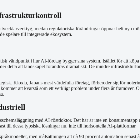
frastrukturkontroll
utvecklarverktyg, medan regulatoriska förändringar öppnar helt nya mö
de spelare till integrerade ekosystem.
k vändpunkt i hur AI-företag bygger sina system. Istället för att köpa 
tyder detta att landskapet förändras dramatiskt. De mindre infrastrukturf
rategisk. Kioxia, Japans mest värdefulla företag, förbereder sig för not
t kommer att kvarstå som ett verkligt problem under flera år framöver. O
a.
dustriell
sschemaläggning med AI-röstdoktor. Det här är inte en konsumentapp elle
 till dessa typsiska lösningar nu, inte till horisontella AI-plattformar.
språkmodeller, med målsättningen att nå 90 procent automation senast å