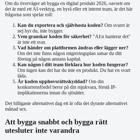
Om du överväger att bygga en digital produkt 2026, oavsett om
det är med ett AI-verktyg, en byrå eller ett internt team, är det här
frågorna som spelar roll:
Kan du exportera och självhosta koden?
Om svaret är
nej hyr du, inte bygger.
Vem granskar koden för säkerhet?
"AI:n hanterar det"
är inte ett svar.
Vad händer om plattformen ändras eller lägger ner?
Om det inte finns någon migreringsplan satsar du ditt
företag på någon annans kapital.
Kan någon i ditt team förklara hur koden fungerar?
Om ingen kan det har du inte en produkt. Du har en svart
låda.
Är koden upphovsrättsskyddad?
Om din
konkurrensfördel beror på din mjukvara, förstå IP-
implikationerna innan du sjösätter.
Det billigaste alternativet dag ett är ofta det dyraste alternativet
månad sex.
Att bygga snabbt och bygga rätt
utesluter inte varandra