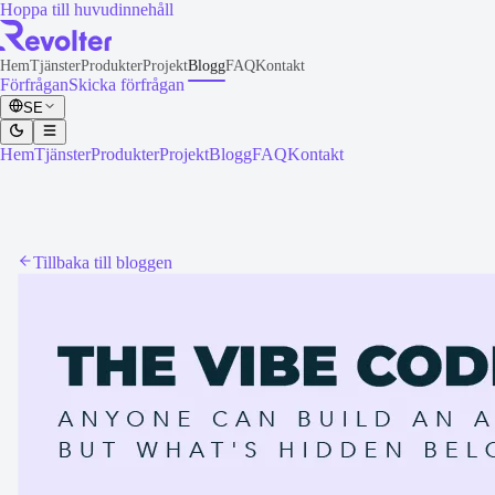
Hoppa till huvudinnehåll
Hem
Tjänster
Produkter
Projekt
Blogg
FAQ
Kontakt
Förfrågan
Skicka förfrågan
SE
Hem
Tjänster
Produkter
Projekt
Blogg
FAQ
Kontakt
Tillbaka till bloggen