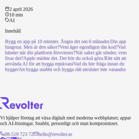
2 april 2026
10 min
AI
Innehåll
Bygg en app på 10 minuter. Ångra det om 6 månader.
Din app
fungerar. Men är den säker?
Vem äger egentligen din kod?
Vad
händer när din plattform försvinner?
När saker går sönder, vem
fixar det?
Apple märkte det. Det bör du också göra.
Rätt sätt att
använda AI för att bygga mjukvara
Vad du bör fråga innan du
bygger
Att bygga snabbt och bygga rätt utesluter inte varandra
Vi hjälper företag att växa digitalt med moderna webbplatser, appar
och AI-lösningar. Snabbt, personligt och utan kompromisser.
08-519 723 72
hello@revolter.se