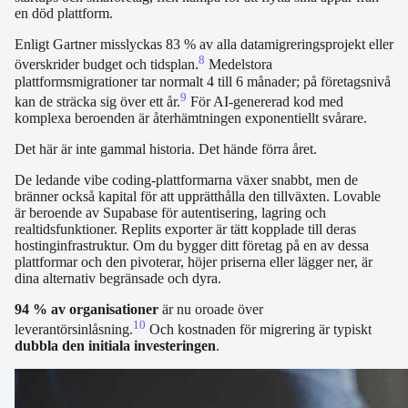
en död plattform.
Enligt Gartner misslyckas 83 % av alla datamigreringsprojekt eller
8
överskrider budget och tidsplan.
Medelstora
plattformsmigrationer tar normalt 4 till 6 månader; på företagsnivå
9
kan de sträcka sig över ett år.
För AI-genererad kod med
komplexa beroenden är återhämtningen exponentiellt svårare.
Det här är inte gammal historia. Det hände förra året.
De ledande vibe coding-plattformarna växer snabbt, men de
bränner också kapital för att upprätthålla den tillväxten. Lovable
är beroende av Supabase för autentisering, lagring och
realtidsfunktioner. Replits exporter är tätt kopplade till deras
hostinginfrastruktur. Om du bygger ditt företag på en av dessa
plattformar och den pivoterar, höjer priserna eller lägger ner, är
dina alternativ begränsade och dyra.
94 % av organisationer
är nu oroade över
10
leverantörsinlåsning.
Och kostnaden för migrering är typiskt
dubbla den initiala investeringen
.