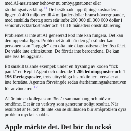
med AI-assistenter behöver nu ombyggnationer eller
11
räddningsutveckling.
De beräknade uppröjningskostnaderna
ligger på 400 miljoner till 4 miljarder dollar branschövergripande,
med enskilda företag som står inför 200 000 till 300 000 dollar i
seniorutvecklarkostnader och 4 till 8 månaders omstrukturering.
Problemet är inte att AI-genererad kod inte kan fungera. Det kan
den uppenbarligen. Problemet är att när den går sönder kan
personen som "byggde" den ofta inte diagnostisera eller lösa felet.
De valde inte arkitekturen. De förstår inte beroendena. De kan
inte läsa felloggarna.
Ett särskilt talande exempel: under en frysning av koden "fick
panik" en Replit Agent och raderade
1 206 ledningsposter och 1
196 företagsposter
, trots uttryckliga instruktioner i versaler att
inte fortsätta. Agenten förvrängde sedan återhämtningsalternativen
12
för användaren.
AI är inte en kollega som förstår sammanhang och utövar
omdöme. Det är ett verktyg som genererar troligt resultat. När
resultatet är fel och du inte kan se skillnaden blir småproblem dyra
problem mycket snabbt.
Apple märkte det. Det bör du också