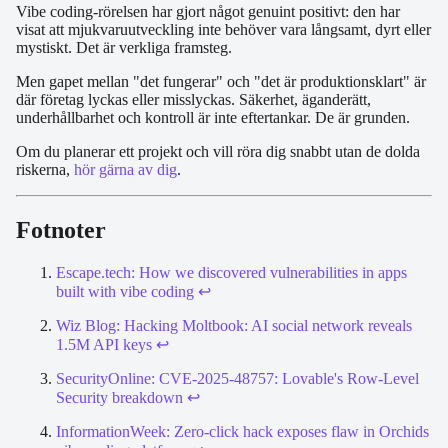
Vibe coding-rörelsen har gjort något genuint positivt: den har
visat att mjukvaruutveckling inte behöver vara långsamt, dyrt eller
mystiskt. Det är verkliga framsteg.
Men gapet mellan "det fungerar" och "det är produktionsklart" är
där företag lyckas eller misslyckas. Säkerhet, äganderätt,
underhållbarhet och kontroll är inte eftertankar. De är grunden.
Om du planerar ett projekt och vill röra dig snabbt utan de dolda
riskerna,
hör gärna av dig
.
Fotnoter
Escape.tech: How we discovered vulnerabilities in apps
built with vibe coding
↩
Wiz Blog: Hacking Moltbook: AI social network reveals
1.5M API keys
↩
SecurityOnline: CVE-2025-48757: Lovable's Row-Level
Security breakdown
↩
InformationWeek: Zero-click hack exposes flaw in Orchids