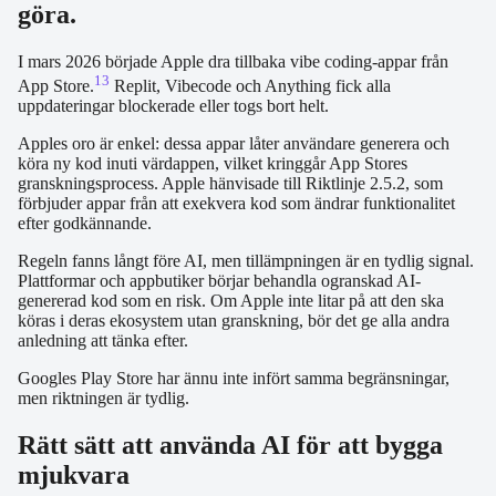
göra.
I mars 2026 började Apple dra tillbaka vibe coding-appar från
13
App Store.
Replit, Vibecode och Anything fick alla
uppdateringar blockerade eller togs bort helt.
Apples oro är enkel: dessa appar låter användare generera och
köra ny kod inuti värdappen, vilket kringgår App Stores
granskningsprocess. Apple hänvisade till Riktlinje 2.5.2, som
förbjuder appar från att exekvera kod som ändrar funktionalitet
efter godkännande.
Regeln fanns långt före AI, men tillämpningen är en tydlig signal.
Plattformar och appbutiker börjar behandla ogranskad AI-
genererad kod som en risk. Om Apple inte litar på att den ska
köras i deras ekosystem utan granskning, bör det ge alla andra
anledning att tänka efter.
Googles Play Store har ännu inte infört samma begränsningar,
men riktningen är tydlig.
Rätt sätt att använda AI för att bygga
mjukvara