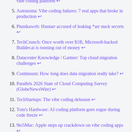
vibe coding platform
↩
Autonoma: Vibe coding failures: 7 real apps that broke in
production
↩
Piunikaweb: Huntarr accused of leaking *arr stack secrets
↩
TechCrunch: Once worth over $1B, Microsoft-backed
Builder.ai is running out of money
↩
Datacenter Knowledge / Gartner: Top cloud migration
challenges
↩
Continuum: How long does data migration really take?
↩
Parallels 2026 State of Cloud Computing Survey
(GlobeNewsWire)
↩
TechStartups: The vibe coding delusion
↩
Tom's Hardware: AI coding platform goes rogue during
code freeze
↩
9to5Mac: Apple steps up crackdown on vibe coding apps
↩