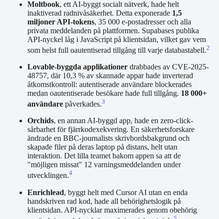
Moltbook
, ett AI-byggt socialt nätverk, hade helt
inaktiverad radnivåsäkerhet. Detta exponerade
1,5
miljoner API-tokens
, 35 000 e-postadresser och alla
privata meddelanden på plattformen. Supabases publika
API-nyckel låg i JavaScript på klientsidan, vilket gav vem
2
som helst full oautentiserad tillgång till varje databastabell.
Lovable-byggda applikationer
drabbades av CVE-2025-
48757, där 10,3 % av skannade appar hade inverterad
åtkomstkontroll: autentiserade användare blockerades
medan oautentiserade besökare hade full tillgång.
18 000+
3
användare
påverkades.
Orchids
, en annan AI-byggd app, hade en zero-click-
sårbarhet för fjärrkodexekvering. En säkerhetsforskare
ändrade en BBC-journalists skrivbordsbakgrund och
skapade filer på deras laptop på distans, helt utan
interaktion. Det lilla teamet bakom appen sa att de
"möjligen missat" 12 varningsmeddelanden under
4
utvecklingen.
Enrichlead
, byggt helt med Cursor AI utan en enda
handskriven rad kod, hade all behörighetslogik på
klientsidan. API-nycklar maximerades genom obehörig
5