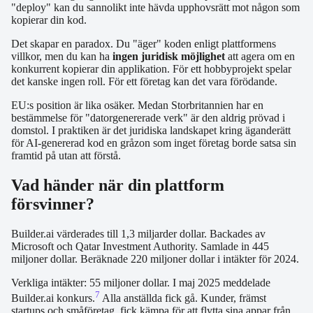
"deploy" kan du sannolikt inte hävda upphovsrätt mot någon som
kopierar din kod.
Det skapar en paradox. Du "äger" koden enligt plattformens
villkor, men du kan ha
ingen juridisk möjlighet
att agera om en
konkurrent kopierar din applikation. För ett hobbyprojekt spelar
det kanske ingen roll. För ett företag kan det vara förödande.
EU:s position är lika osäker. Medan Storbritannien har en
bestämmelse för "datorgenererade verk" är den aldrig prövad i
domstol. I praktiken är det juridiska landskapet kring äganderätt
för AI-genererad kod en gråzon som inget företag borde satsa sin
framtid på utan att förstå.
Vad händer när din plattform
försvinner?
Builder.ai värderades till 1,3 miljarder dollar. Backades av
Microsoft och Qatar Investment Authority. Samlade in 445
miljoner dollar. Beräknade 220 miljoner dollar i intäkter för 2024.
Verkliga intäkter: 55 miljoner dollar. I maj 2025 meddelade
7
Builder.ai konkurs.
Alla anställda fick gå. Kunder, främst
startups och småföretag, fick kämpa för att flytta sina appar från