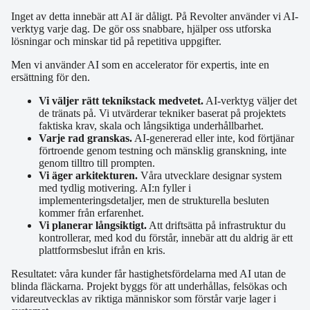
Inget av detta innebär att AI är dåligt. På Revolter använder vi AI-
verktyg varje dag. De gör oss snabbare, hjälper oss utforska
lösningar och minskar tid på repetitiva uppgifter.
Men vi använder AI som en accelerator för expertis, inte en
ersättning för den.
Vi väljer rätt teknikstack medvetet.
AI-verktyg väljer det
de tränats på. Vi utvärderar tekniker baserat på projektets
faktiska krav, skala och långsiktiga underhållbarhet.
Varje rad granskas.
AI-genererad eller inte, kod förtjänar
förtroende genom testning och mänsklig granskning, inte
genom tilltro till prompten.
Vi äger arkitekturen.
Våra utvecklare designar system
med tydlig motivering. AI:n fyller i
implementeringsdetaljer, men de strukturella besluten
kommer från erfarenhet.
Vi planerar långsiktigt.
Att driftsätta på infrastruktur du
kontrollerar, med kod du förstår, innebär att du aldrig är ett
plattformsbeslut ifrån en kris.
Resultatet: våra kunder får hastighetsfördelarna med AI utan de
blinda fläckarna. Projekt byggs för att underhållas, felsökas och
vidareutvecklas av riktiga människor som förstår varje lager i