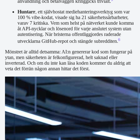
användning och betalväggen kringgicks trivialt.
Huntarr
, ett självhostat mediehanteringsverktyg som var
100 % vibe-kodat, visade sig ha 21 säkerhetssårbarheter,
varav 7 kritiska. Vem som helst på nätverket kunde komma
åt API-nycklar och lösenord för varje anslutet system utan
autentisering. När bristerna offentliggjordes raderade
6
utvecklarna GitHub-repot och stängde subredditen.
Mönstret är alltid detsamma: AI:n genererar kod som fungerar på
ytan, men säkerheten är felkonfigurerad, helt saknad eller
inverterad. Och om du inte kan läsa koden kommer du aldrig att
veta det förrän någon annan hittar det först.