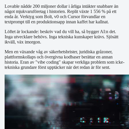
Lovable nådde 200 miljoner dollar i årliga intäkter snabbare än
något mjukvaruföretag i historien. Replit växte 1 556 % på ett
enda år. Verktyg som Bolt, v0 och Cursor förvandlar en
textprompt till en produktionsapp innan kaffet har kallnat.
Löftet är lockande: beskriv vad du vill ha, så bygger AI:n det.
Inga utvecklare behövs. Inga tekniska kunskaper krävs. Sjösätt
ikväll, väx imorgon.
Men en växande våg av säkerhetsbrister, juridiska gråzoner,
plattformskollaps och övergivna kodbaser berättar en annan
historia. Eran av "vibe coding" skapar verkliga problem som icke-
tekniska grundare först upptäcker när det redan är för sent.