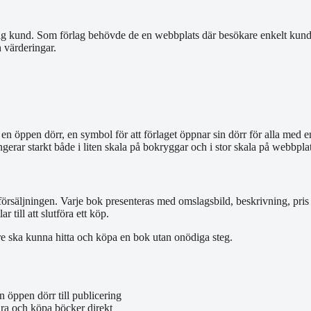
lig kund. Som förlag behövde de en webbplats där besökare enkelt kund
h värderingar.
 öppen dörr, en symbol för att förlaget öppnar sin dörr för alla med en
gerar starkt både i liten skala på bokryggar och i stor skala på webbpla
säljningen. Varje bok presenteras med omslagsbild, beskrivning, pris 
 till att slutföra ett köp.
e ska kunna hitta och köpa en bok utan onödiga steg.
 öppen dörr till publicering
dra och köpa böcker direkt