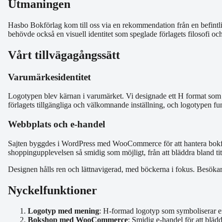
Utmaningen
Hasbo Bokförlag kom till oss via en rekommendation från en befint
behövde också en visuell identitet som speglade förlagets filosofi oc
Vårt tillvägagångssätt
Varumärkesidentitet
Logotypen blev kärnan i varumärket. Vi designade ett H format som en
förlagets tillgängliga och välkomnande inställning, och logotypen fun
Webbplats och e-handel
Sajten byggdes i WordPress med WooCommerce för att hantera bokför
shoppingupplevelsen så smidig som möjligt, från att bläddra bland titlar
Designen hålls ren och lättnavigerad, med böckerna i fokus. Besökar
Nyckelfunktioner
Logotyp med mening
: H-formad logotyp som symboliserar en
Bokshop med WooCommerce
: Smidig e-handel för att bläd