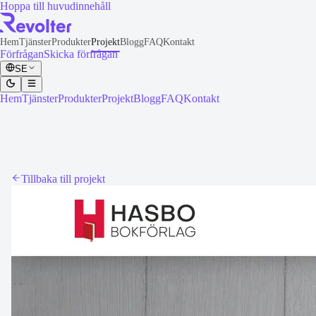
Hoppa till huvudinnehåll
Hem
Tjänster
Produkter
Projekt
Blogg
FAQ
Kontakt
Förfrågan
Skicka förfrågan
SE
Hem
Tjänster
Produkter
Projekt
Blogg
FAQ
Kontakt
Tillbaka till projekt