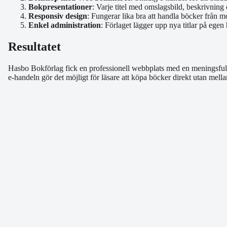
Bokpresentationer
: Varje titel med omslagsbild, beskrivnin
Responsiv design
: Fungerar lika bra att handla böcker från 
Enkel administration
: Förlaget lägger upp nya titlar på ege
Resultatet
Hasbo Bokförlag fick en professionell webbplats med en meningsfull
e-handeln gör det möjligt för läsare att köpa böcker direkt utan mell
Liknande projekt