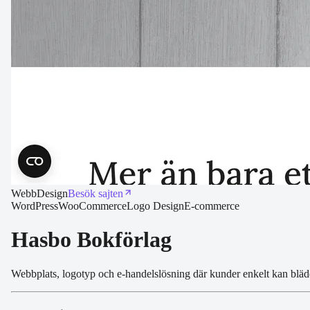
Webb
Design
Besök sajten
WordPress
WooCommerce
Logo Design
E-commerce
Hasbo Bokförlag
Webbplats, logotyp och e-handelslösning där kunder enkelt kan bläd