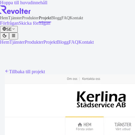
Hoppa till huvudinnehåll
Hem
Tjänster
Produkter
Projekt
Blogg
FAQ
Kontakt
Förfrågan
Skicka förfrågan
SE
Hem
Tjänster
Produkter
Projekt
Blogg
FAQ
Kontakt
Tillbaka till projekt