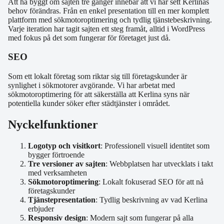
Att ha byggt om sajten tre gånger innebär att vi har sett Kerlinas
behov förändras. Från en enkel presentation till en mer komplett
plattform med sökmotoroptimering och tydlig tjänstebeskrivning.
Varje iteration har tagit sajten ett steg framåt, alltid i WordPress
med fokus på det som fungerar för företaget just då.
SEO
Som ett lokalt företag som riktar sig till företagskunder är
synlighet i sökmotorer avgörande. Vi har arbetat med
sökmotoroptimering för att säkerställa att Kerlina syns när
potentiella kunder söker efter städtjänster i området.
Nyckelfunktioner
Logotyp och visitkort
: Professionell visuell identitet som
bygger förtroende
Tre versioner av sajten
: Webbplatsen har utvecklats i takt
med verksamheten
Sökmotoroptimering
: Lokalt fokuserad SEO för att nå
företagskunder
Tjänstepresentation
: Tydlig beskrivning av vad Kerlina
erbjuder
Responsiv design
: Modern sajt som fungerar på alla